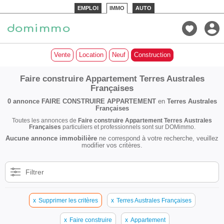
EMPLOI
IMMO
AUTO
Vente
Location
Neuf
Construction
Faire construire Appartement Terres Australes
Françaises
0 annonce
FAIRE CONSTRUIRE APPARTEMENT
en
Terres Australes
Françaises
Toutes les annonces de
Faire construire Appartement Terres Australes
Françaises
particuliers et professionnels sont sur DOMimmo.
Aucune annonce immobilière
ne correspond à votre recherche, veuillez
modifier vos critères.
Filtrer
x
Supprimer les critères
x
Terres Australes Françaises
x
Faire construire
x
Appartement