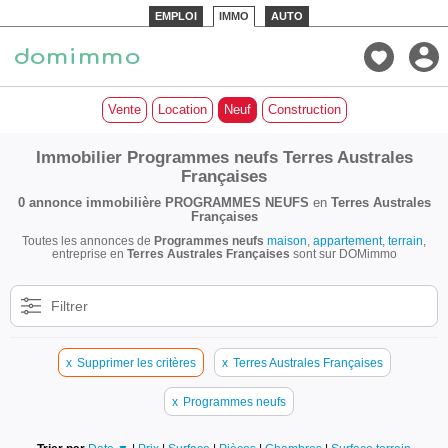
EMPLOI
IMMO
AUTO
Vente
Location
Neuf
Construction
Immobilier Programmes neufs Terres Australes
Françaises
0 annonce immobilière
PROGRAMMES NEUFS
en
Terres Australes
Françaises
Toutes les annonces de
Programmes neufs
maison
,
appartement
,
terrain
,
entreprise en
Terres Australes Françaises
sont sur DOMimmo
Filtrer
x
Supprimer les critères
x
Terres Australes Françaises
x
Programmes neufs