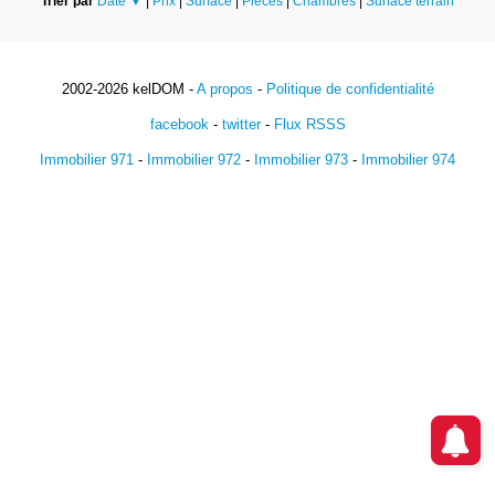
Trier par
Date ▼
|
Prix
|
Surface
|
Pièces
|
Chambres
|
Surface terrain
2002-2026 kelDOM -
A propos
-
Politique de confidentialité
facebook
-
twitter
-
Flux RSSS
Immobilier 971
-
Immobilier 972
-
Immobilier 973
-
Immobilier 974