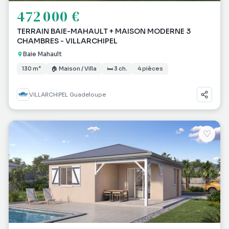
472 000 €
TERRAIN BAIE-MAHAULT + MAISON MODERNE 3
CHAMBRES - VILLARCHIPEL
Baie Mahault
130 m²
🏠 Maison / Villa
🛏 3 ch.
4 pièces
VILLARCHIPEL Guadeloupe
♡