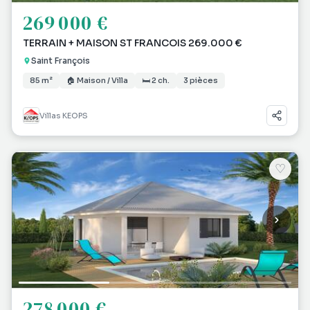
269 000 €
TERRAIN + MAISON ST FRANCOIS 269.000 €
Saint François
85 m²
🏠 Maison / Villa
🛏 2 ch.
3 pièces
Villas KEOPS
♡
278 000 €