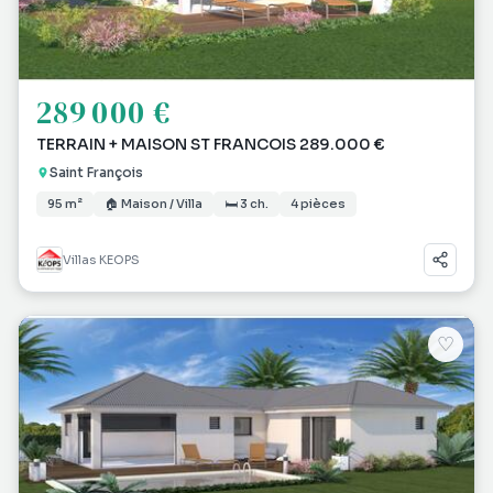
289 000 €
TERRAIN + MAISON ST FRANCOIS 289.000 €
Saint François
95 m²
🏠 Maison / Villa
🛏 3 ch.
4 pièces
Villas KEOPS
♡