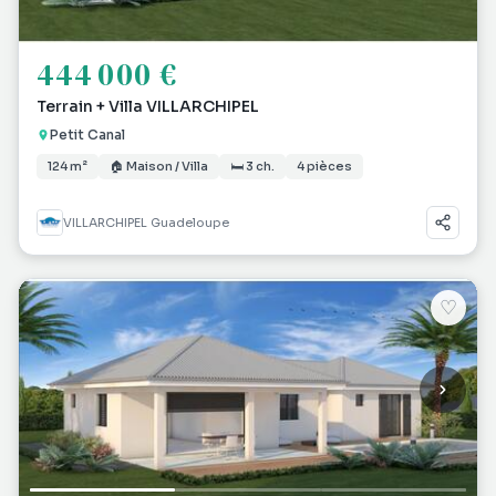
444 000 €
Terrain + Villa VILLARCHIPEL
Petit Canal
124 m²
🏠 Maison / Villa
🛏 3 ch.
4 pièces
VILLARCHIPEL Guadeloupe
♡