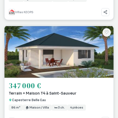
Villas KEOPS
♡
347 000 €
Terrain + Maison T4 à Saint-Sauveur
Capesterre Belle Eau
86 m²
🏠 Maison / Villa
🛏 3 ch.
4 pièces