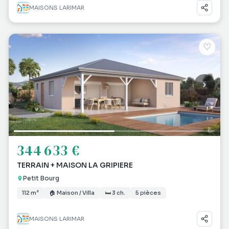
MAISONS LARIMAR
♡
344 633 €
TERRAIN + MAISON LA GRIPIERE
Petit Bourg
112 m²
🏠 Maison / Villa
🛏 3 ch.
5 pièces
MAISONS LARIMAR