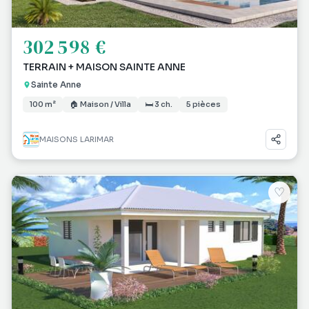
302 598 €
TERRAIN + MAISON SAINTE ANNE
Sainte Anne
100 m²
🏠 Maison / Villa
🛏 3 ch.
5 pièces
MAISONS LARIMAR
♡