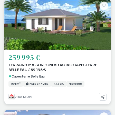
♡
259 995 €
TERRAIN + MAISON FONDS CACAO CAPESTERRE
BELLE EAU 269 195 €
Capesterre Belle Eau
104 m²
🏠 Maison / Villa
🛏 3 ch.
4 pièces
Villas KEOPS