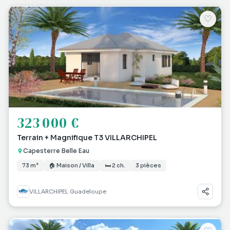
♡
323 000 €
Terrain + Magnifique T3 VILLARCHIPEL
Capesterre Belle Eau
73 m²
🏠 Maison / Villa
🛏 2 ch.
3 pièces
VILLARCHIPEL Guadeloupe