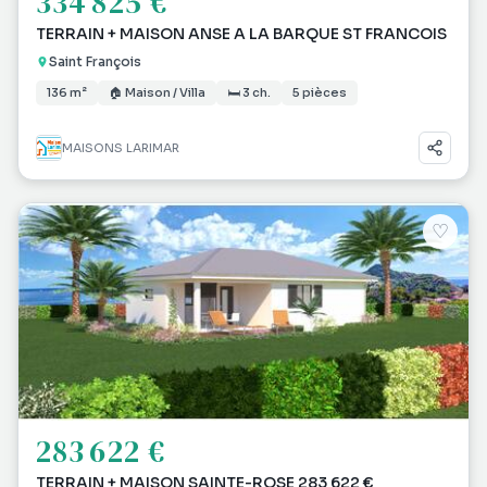
334 825 €
TERRAIN + MAISON ANSE A LA BARQUE ST FRANCOIS
Saint François
136 m²
🏠 Maison / Villa
🛏 3 ch.
5 pièces
MAISONS LARIMAR
♡
283 622 €
TERRAIN + MAISON SAINTE-ROSE 283 622 €