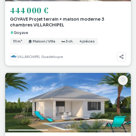
444 000 €
GOYAVE Projet terrain + maison moderne 3
chambres VILLARCHIPEL
Goyave
111 m²
🏠 Maison / Villa
🛏 3 ch.
4 pièces
VILLARCHIPEL Guadeloupe
♡