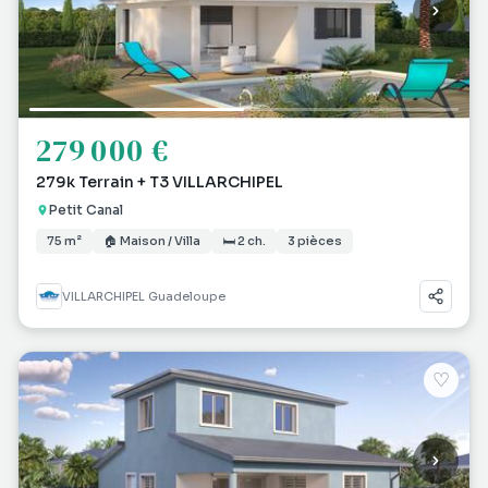
279 000 €
279k Terrain + T3 VILLARCHIPEL
Petit Canal
75 m²
🏠 Maison / Villa
🛏 2 ch.
3 pièces
VILLARCHIPEL Guadeloupe
♡