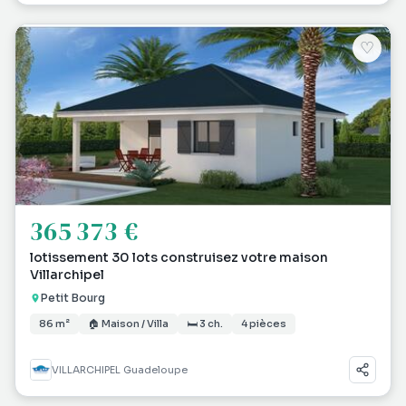
♡
365 373 €
lotissement 30 lots construisez votre maison
Villarchipel
Petit Bourg
86 m²
🏠 Maison / Villa
🛏 3 ch.
4 pièces
VILLARCHIPEL Guadeloupe