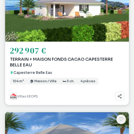
292 907 €
TERRAIN + MAISON FONDS CACAO CAPESTERRE
BELLE EAU
Capesterre Belle Eau
104 m²
🏠 Maison / Villa
🛏 3 ch.
4 pièces
Villas KEOPS
♡