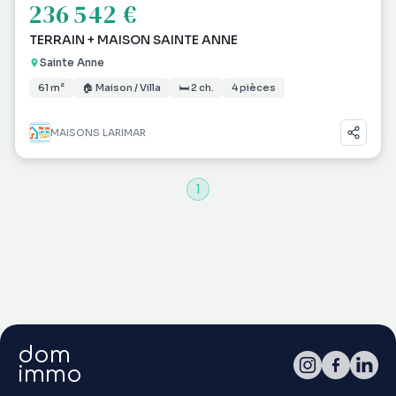
236 542 €
TERRAIN + MAISON SAINTE ANNE
Sainte Anne
61 m²
🏠 Maison / Villa
🛏 2 ch.
4 pièces
MAISONS LARIMAR
1
dom
immo