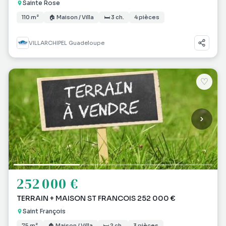
Sainte Rose
110 m²
🏠 Maison / Villa
🛏 3 ch.
4 pièces
VILLARCHIPEL Guadeloupe
♡
252 000 €
TERRAIN + MAISON ST FRANCOIS 252 000 €
Saint François
75 m²
🏠 Maison / Villa
🛏 2 ch.
3 pièces