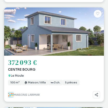
♡
372 093 €
CENTRE BOURG
Le Moule
100 m²
🏠 Maison / Villa
🛏 3 ch.
5 pièces
MAISONS LARIMAR