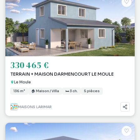
♡
330 465 €
TERRAIN + MAISON DARMENCOURT LE MOULE
Le Moule
136 m²
🏠 Maison / Villa
🛏 3 ch.
5 pièces
MAISONS LARIMAR
♡