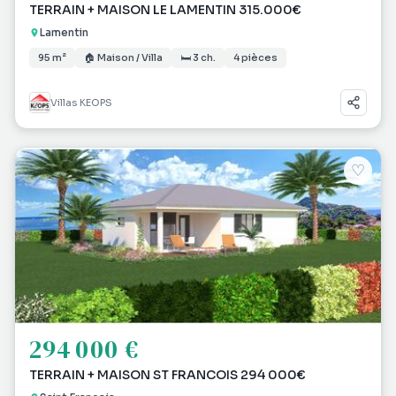
TERRAIN + MAISON LE LAMENTIN 315.000€
Lamentin
95 m²
🏠 Maison / Villa
🛏 3 ch.
4 pièces
Villas KEOPS
♡
294 000 €
TERRAIN + MAISON ST FRANCOIS 294 000€