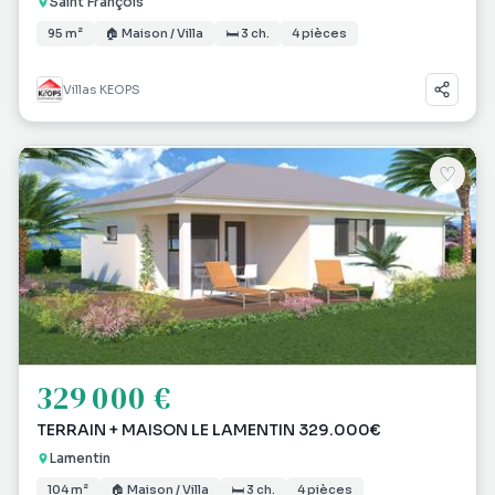
Saint François
95 m²
🏠 Maison / Villa
🛏 3 ch.
4 pièces
Villas KEOPS
♡
329 000 €
TERRAIN + MAISON LE LAMENTIN 329.000€
Lamentin
104 m²
🏠 Maison / Villa
🛏 3 ch.
4 pièces