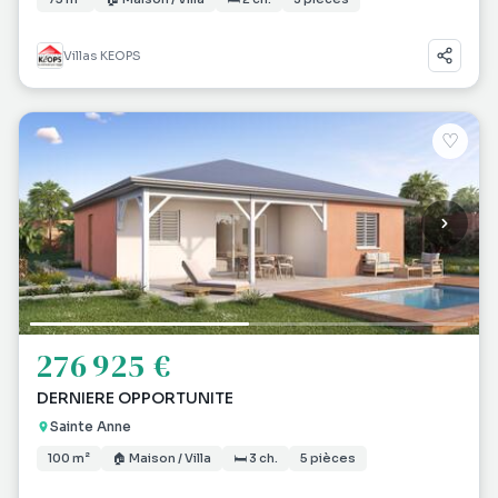
Villas KEOPS
♡
276 925 €
DERNIERE OPPORTUNITE
Sainte Anne
100 m²
🏠 Maison / Villa
🛏 3 ch.
5 pièces