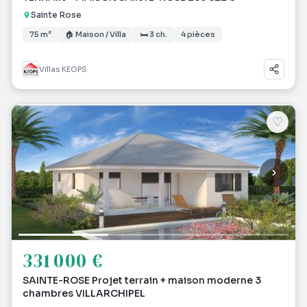
Sainte Rose
75 m²
🏠 Maison / Villa
🛏 3 ch.
4 pièces
Villas KEOPS
♡
331 000 €
SAINTE-ROSE Projet terrain + maison moderne 3
chambres VILLARCHIPEL