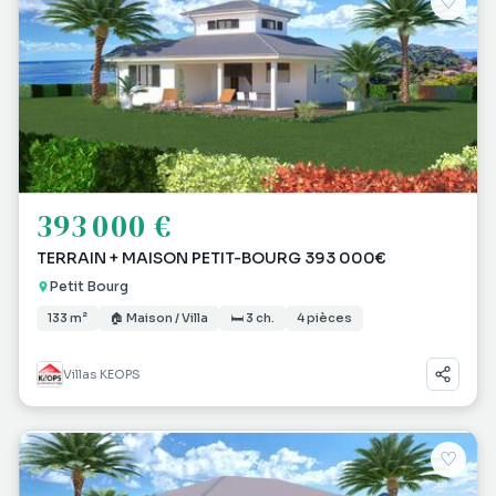
♡
393 000 €
TERRAIN + MAISON PETIT-BOURG 393 000€
Petit Bourg
133 m²
🏠 Maison / Villa
🛏 3 ch.
4 pièces
Villas KEOPS
♡