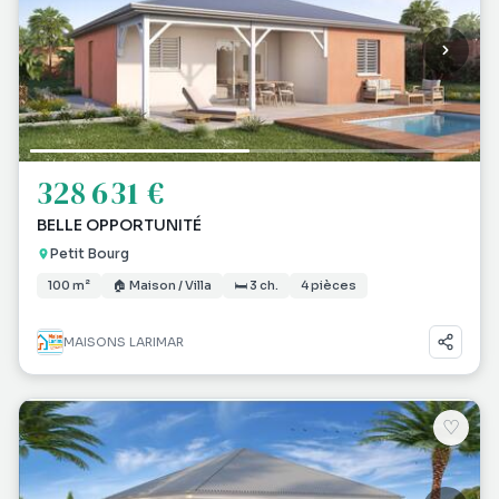
328 631 €
BELLE OPPORTUNITÉ
Petit Bourg
100 m²
🏠 Maison / Villa
🛏 3 ch.
4 pièces
MAISONS LARIMAR
♡