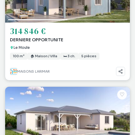
314 846 €
DERNIERE OPPORTUNITE
Le Moule
100 m²
🏠 Maison / Villa
🛏 3 ch.
5 pièces
MAISONS LARIMAR
♡