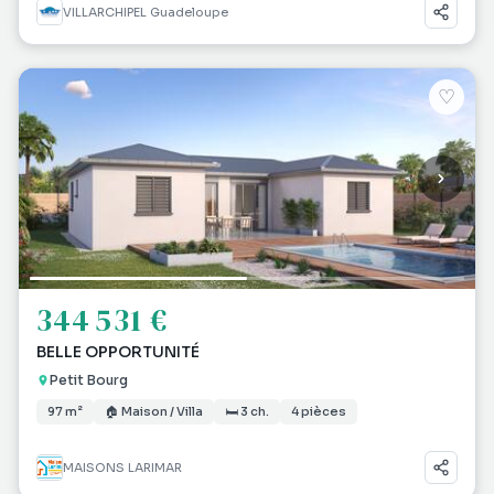
VILLARCHIPEL Guadeloupe
♡
344 531 €
BELLE OPPORTUNITÉ
Petit Bourg
97 m²
🏠 Maison / Villa
🛏 3 ch.
4 pièces
MAISONS LARIMAR