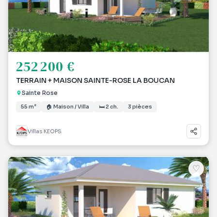
252 200 €
TERRAIN + MAISON SAINTE-ROSE LA BOUCAN
Sainte Rose
55 m²
🏠 Maison / Villa
🛏 2 ch.
3 pièces
Villas KEOPS
♡