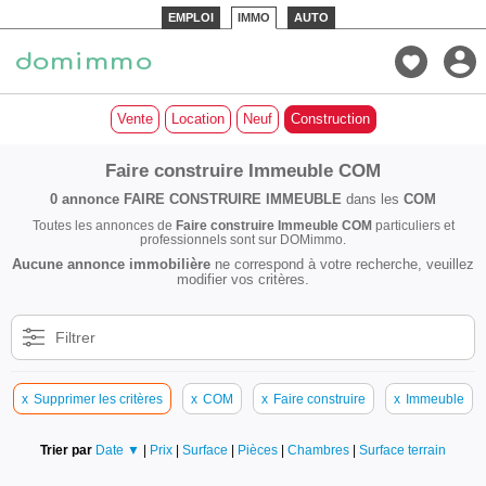
EMPLOI
IMMO
AUTO
Vente
Location
Neuf
Construction
Faire construire Immeuble COM
0 annonce
FAIRE CONSTRUIRE IMMEUBLE
dans les
COM
Toutes les annonces de
Faire construire Immeuble COM
particuliers et
professionnels sont sur DOMimmo.
Aucune annonce immobilière
ne correspond à votre recherche, veuillez
modifier vos critères.
Filtrer
x
Supprimer les critères
x
COM
x
Faire construire
x
Immeuble
Trier par
Date ▼
|
Prix
|
Surface
|
Pièces
|
Chambres
|
Surface terrain