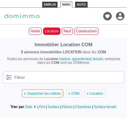
EMPLOI
IMMO
AUTO
Vente
Location
Neuf
Construction
Immobilier Location COM
0 annonce immobilière
LOCATION
dans les
COM
Toutes les annonces de
Location
maison
,
appartement
,
terrain
, entreprise
dans les
COM
sont sur DOMimmo
Filtrer
x
Supprimer les critères
x
COM
x
Location
Trier par
Date ▼
|
Prix
|
Surface
|
Pièces
|
Chambres
|
Surface terrain