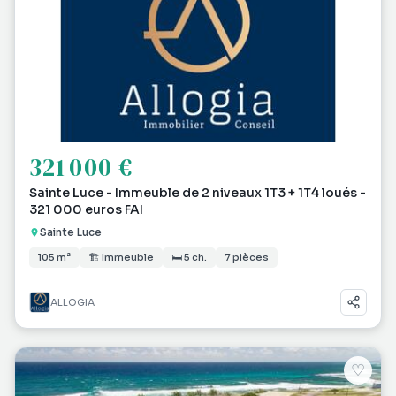
321 000 €
Sainte Luce - Immeuble de 2 niveaux 1T3 + 1T4 loués -
321 000 euros FAI
Sainte Luce
105 m²
🏗 Immeuble
🛏 5 ch.
7 pièces
ALLOGIA
♡