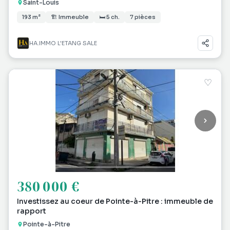
Saint-Louis
193 m²
🏗 Immeuble
🛏 5 ch.
7 pièces
HA.IMMO L'ETANG SALE
♡
380 000 €
Investissez au coeur de Pointe-à-Pitre : immeuble de
rapport
Pointe-à-Pitre