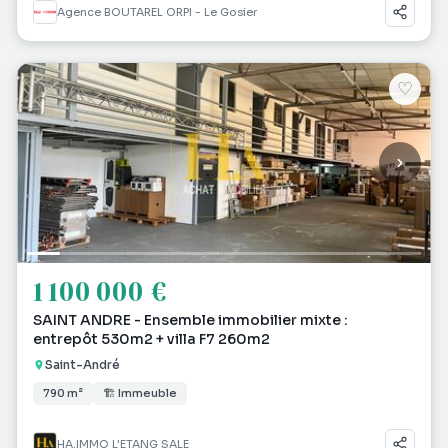
Agence BOUTAREL ORPI - Le Gosier
♡
1 100 000 €
SAINT ANDRE - Ensemble immobilier mixte :
entrepôt 530m2 + villa F7 260m2
Saint-André
790 m²
🏗 Immeuble
HA.IMMO L'ETANG SALE