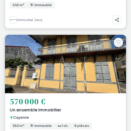
240 m²
🏗 Immeuble
Immovital Jarry
♡
570 000 €
Un ensemble immobilier
Cayenne
363 m²
🏗 Immeuble
🛏 1 ch.
8 pièces