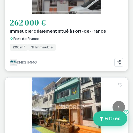
262 000 €
Immeuble idéalement situé à Fort-de-France
Fort de France
200 m²
🏗 Immeuble
KMKS IMMO
♡
2
Filtres