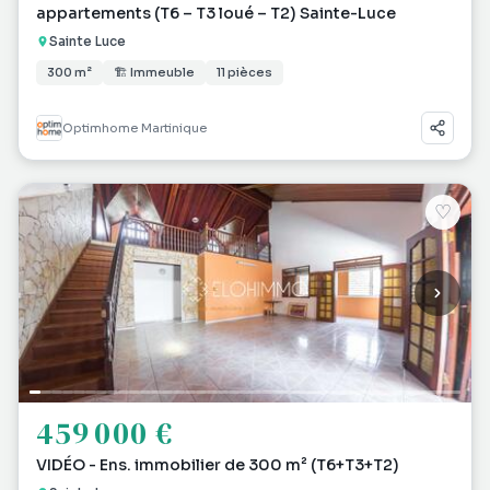
appartements (T6 – T3 loué – T2) Sainte-Luce
Sainte Luce
300 m²
🏗 Immeuble
11 pièces
Optimhome Martinique
♡
459 000 €
VIDÉO - Ens. immobilier de 300 m² (T6+T3+T2)