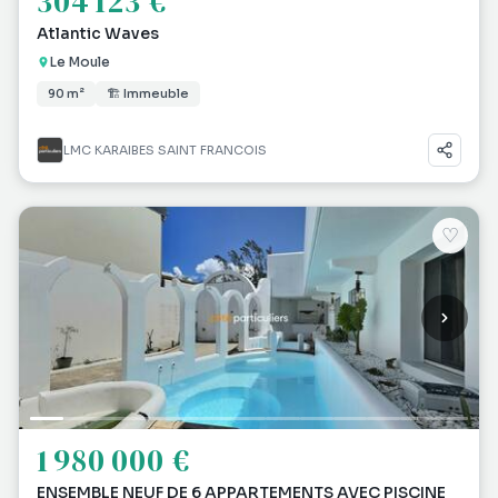
304 123 €
Atlantic Waves
Le Moule
90 m²
🏗 Immeuble
LMC KARAIBES SAINT FRANCOIS
♡
1 980 000 €
ENSEMBLE NEUF DE 6 APPARTEMENTS AVEC PISCINE