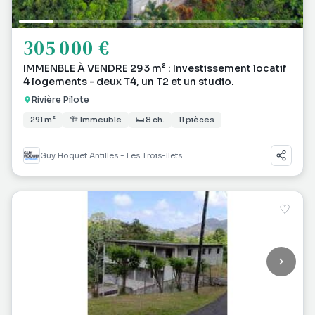
305 000 €
IMMENBLE À VENDRE 293 m² : Investissement locatif
4 logements - deux T4, un T2 et un studio.
Rivière Pilote
291 m²
🏗 Immeuble
🛏 8 ch.
11 pièces
Guy Hoquet Antilles - Les Trois-Ilets
♡