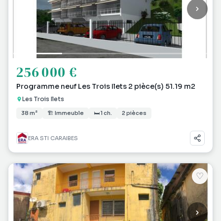
256 000 €
Programme neuf Les Trois Ilets 2 pièce(s) 51.19 m2
Les Trois Ilets
38 m²
🏗 Immeuble
🛏 1 ch.
2 pièces
ERA STI CARAIBES
♡