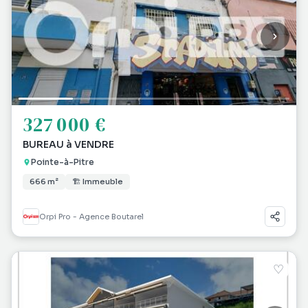
327 000 €
BUREAU à VENDRE
Pointe-à-Pitre
666 m²
🏗 Immeuble
Orpi Pro - Agence Boutarel
♡