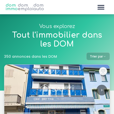
dom
dom
dom
immo
emploi
auto
Vous explorez
Tout l'immobilier dans
les DOM
350 annonces dans les DOM
Trier par
♡