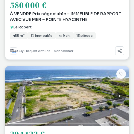
580 000 €
À VENDRE Prix négociable – IMMEUBLE DE RAPPORT
AVEC VUE MER – POINTE HYACINTHE
Le Robert
455 m²
🏗 Immeuble
🛏 9 ch.
13 pièces
Guy Hoquet Antilles - Schoelcher
♡