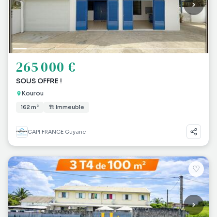
265 000 €
SOUS OFFRE !
Kourou
162 m²
🏗 Immeuble
CAPI FRANCE Guyane
♡