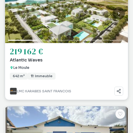
219 162 €
Atlantic Waves
Le Moule
642 m²
🏗 Immeuble
LMC KARAIBES SAINT FRANCOIS
♡