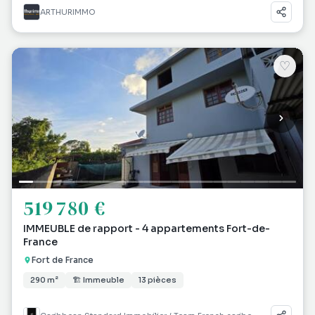
ARTHURIMMO
♡
519 780 €
IMMEUBLE de rapport - 4 appartements Fort-de-
France
Fort de France
290 m²
🏗 Immeuble
13 pièces