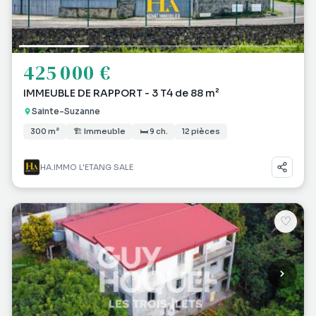
425 000 €
IMMEUBLE DE RAPPORT - 3 T4 de 88 m²
Sainte-Suzanne
300 m²
🏗 Immeuble
🛏 9 ch.
12 pièces
HA.IMMO L'ETANG SALE
♡