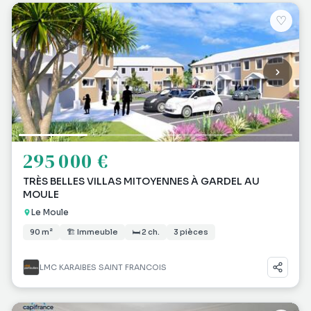
♡
295 000 €
TRÈS BELLES VILLAS MITOYENNES À GARDEL AU
MOULE
Le Moule
90 m²
🏗 Immeuble
🛏 2 ch.
3 pièces
LMC KARAIBES SAINT FRANCOIS