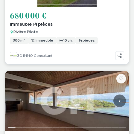
680 000 €
Immeuble 14 pièces
Rivière Pilote
300 m²
🏗 Immeuble
🛏 10 ch.
14 pièces
3G IMMO Consultant
♡