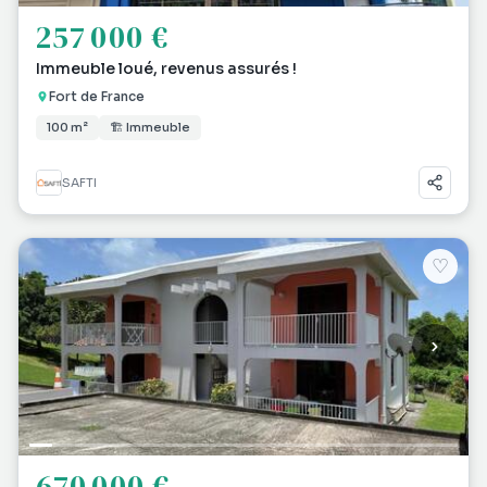
257 000 €
Immeuble loué, revenus assurés !
Fort de France
100 m²
🏗 Immeuble
SAFTI
♡
670 000 €