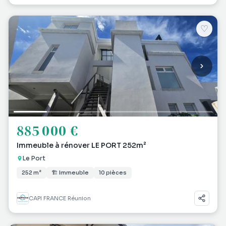
♡
885 000 €
Immeuble à rénover LE PORT 252m²
Le Port
252 m²
🏗 Immeuble
10 pièces
CAPI FRANCE Réunion