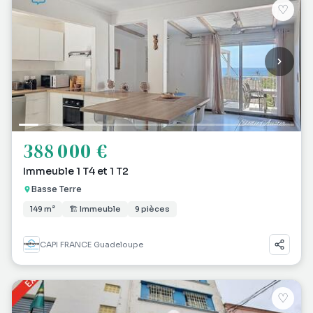
♡
388 000 €
Immeuble 1 T4 et 1 T2
Basse Terre
149 m²
🏗 Immeuble
9 pièces
CAPI FRANCE Guadeloupe
♡