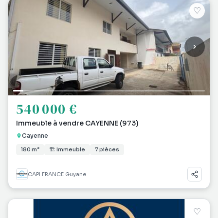
♡
540 000 €
Immeuble à vendre CAYENNE (973)
Cayenne
180 m²
🏗 Immeuble
7 pièces
CAPI FRANCE Guyane
♡