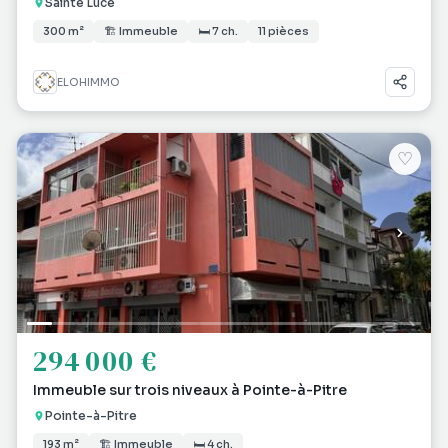
Sainte Luce
300 m²
🏗 Immeuble
🛏 7 ch.
11 pièces
ELOHIMMO
♡
294 000 €
Immeuble sur trois niveaux à Pointe-à-Pitre
Pointe-à-Pitre
193 m²
🏗 Immeuble
🛏 4 ch.