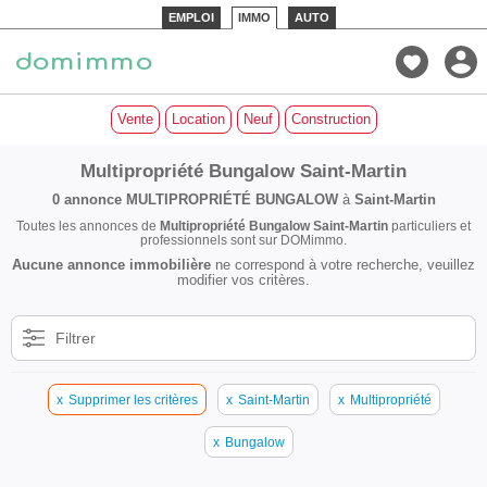
EMPLOI
IMMO
AUTO
Vente
Location
Neuf
Construction
Multipropriété Bungalow Saint-Martin
0 annonce
MULTIPROPRIÉTÉ BUNGALOW
à
Saint-Martin
Toutes les annonces de
Multipropriété Bungalow Saint-Martin
particuliers et
professionnels sont sur DOMimmo.
Aucune annonce immobilière
ne correspond à votre recherche, veuillez
modifier vos critères.
Filtrer
x
Supprimer les critères
x
Saint-Martin
x
Multipropriété
x
Bungalow