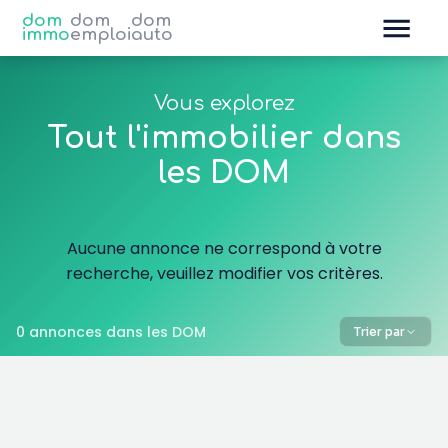
dom
dom
dom
immo
emploi
auto
Vous explorez
Tout l'immobilier dans
les DOM
Aucune annonce ne correspond à votre
recherche, veuillez modifier vos critères.
0 annonces dans les DOM
Trier par