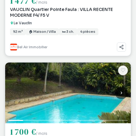
1 477 €
/ mois
VAUCLIN Quartier Pointe Faula : VILLA RECENTE
MODERNE F4/ F5 V
Le Vauclin
92 m²
🏠 Maison / Villa
🛏 3 ch.
4 pièces
Bel Air Immobilier
♡
1 700 €
/ mois