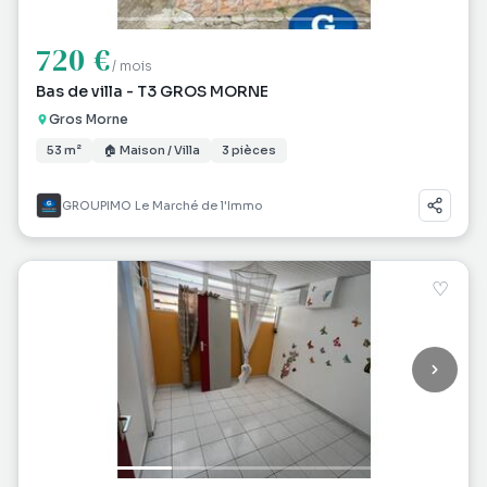
720 €
/ mois
Bas de villa - T3 GROS MORNE
Gros Morne
53 m²
🏠 Maison / Villa
3 pièces
GROUPIMO Le Marché de l'Immo
♡