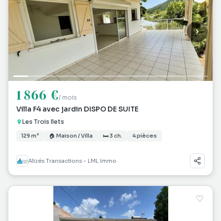
1 866 €
/ mois
Villa F4 avec jardin DISPO DE SUITE
Les Trois Ilets
129 m²
🏠 Maison / Villa
🛏 3 ch.
4 pièces
Alizés Transactions - LML Immo
♡