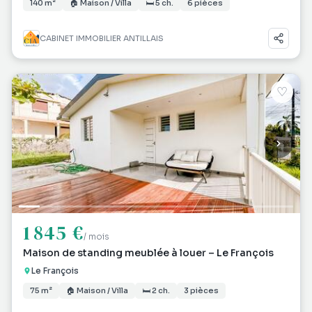
140 m²
🏠 Maison / Villa
🛏 5 ch.
6 pièces
CABINET IMMOBILIER ANTILLAIS
♡
1 845 €
/ mois
Maison de standing meublée à louer – Le François
Le François
75 m²
🏠 Maison / Villa
🛏 2 ch.
3 pièces