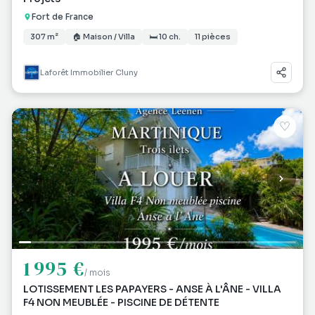
Fort de France
307 m²
🏠 Maison / Villa
🛏 10 ch.
11 pièces
Laforêt Immobilier Cluny
♡
1 995 €
/ mois
LOTISSEMENT LES PAPAYERS - ANSE À L'ÂNE - VILLA
F4 NON MEUBLÉE - PISCINE DE DÉTENTE