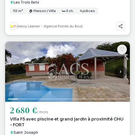
Les Trois Ilets
112 m²
🏠 Maison / Villa
🛏 3 ch.
4 pièces
Henry Leenen - Agence Pointe du Bout
♡
2 680 €
/ mois
Villa F5 avec piscine et grand jardin à proximité CHU
- FORT
Saint Joseph