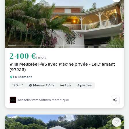
2 400 €
/ mois
Villa Meublée F4/5 avec Piscine privée - Le Diamant
(97223)
Le Diamant
120 m²
🏠 Maison / Villa
🛏 3 ch.
4 pièces
Conseils Immobiliers Martinique
♡