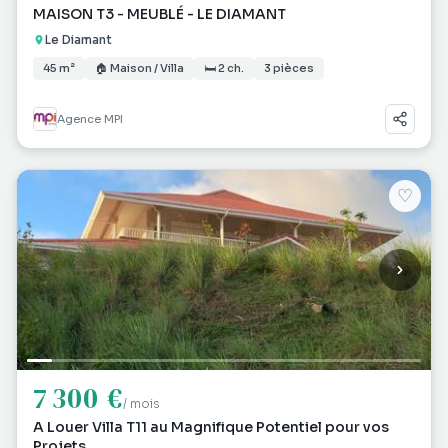
MAISON T3 - MEUBLÉ - LE DIAMANT
Le Diamant
45 m²
🏠 Maison / Villa
🛏 2 ch.
3 pièces
Agence MPI
♡
7 300 €
/ mois
A Louer Villa T11 au Magnifique Potentiel pour vos
Projets