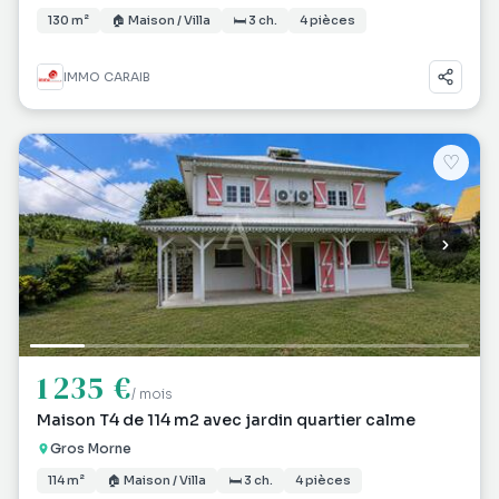
130 m²
🏠 Maison / Villa
🛏 3 ch.
4 pièces
IMMO CARAIB
♡
1 235 €
/ mois
Maison T4 de 114 m2 avec jardin quartier calme
Gros Morne
114 m²
🏠 Maison / Villa
🛏 3 ch.
4 pièces