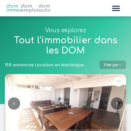
dom
dom
dom
immo
emploi
auto
Vous explorez
Tout l'immobilier dans
les DOM
159 annonces Location en Martinique
Trier par
♡