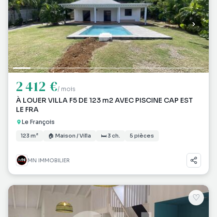
2 412 €
/ mois
À LOUER VILLA F5 DE 123 m2 AVEC PISCINE CAP EST
LE FRA
Le François
123 m²
🏠 Maison / Villa
🛏 3 ch.
5 pièces
MN IMMOBILIER
♡