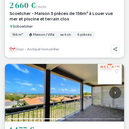
2 660 €
/ mois
Scoelcher - Maison 5 pièces de 156m² à Louer vue
mer et piscine et terrain clos
Schoelcher
156 m²
🏠 Maison / Villa
🛏 4 ch.
5 pièces
Orpi - Archipel Immobilier
♡