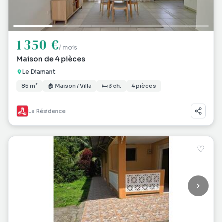
1 350 €
/ mois
Maison de 4 pièces
Le Diamant
85 m²
🏠 Maison / Villa
🛏 3 ch.
4 pièces
La Résidence
♡