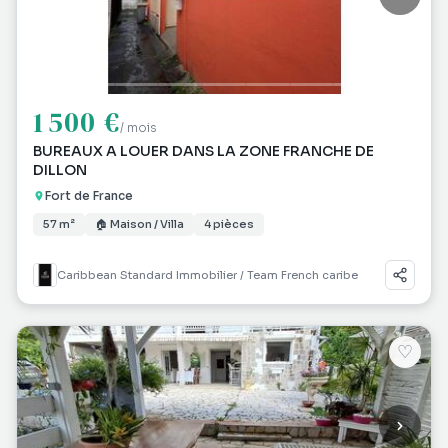
1 500 €
/ mois
BUREAUX A LOUER DANS LA ZONE FRANCHE DE
DILLON
Fort de France
57 m²
🏠 Maison / Villa
4 pièces
Caribbean Standard Immobilier / Team French caribe
♡