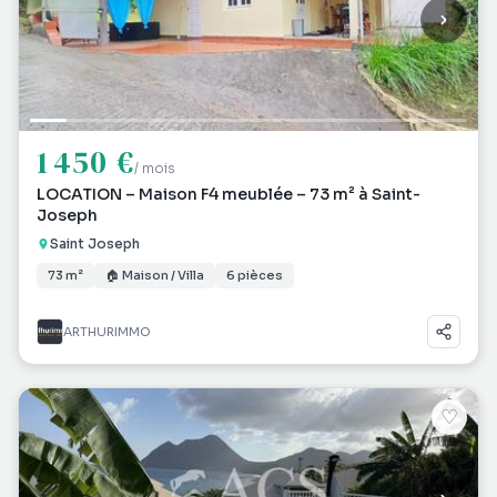
1 450 €
/ mois
LOCATION – Maison F4 meublée – 73 m² à Saint-
Joseph
Saint Joseph
73 m²
🏠 Maison / Villa
6 pièces
ARTHURIMMO
♡