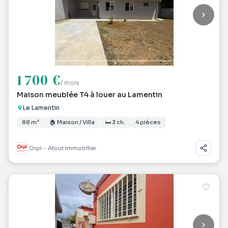
1 700 €
/ mois
Maison meublée T4 à louer au Lamentin
Le Lamentin
88 m²
🏠 Maison / Villa
🛏 3 ch.
4 pièces
Orpi - Atout Immobilier
♡