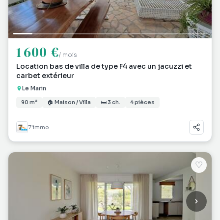
1 600 €
/ mois
Location bas de villa de type F4 avec un jacuzzi et
carbet extérieur
Le Marin
90 m²
🏠 Maison / Villa
🛏 3 ch.
4 pièces
7'immo
♡