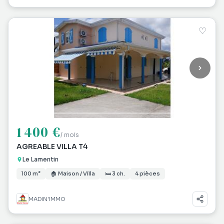
♡
1 400 €
/ mois
AGREABLE VILLA T4
Le Lamentin
100 m²
🏠 Maison / Villa
🛏 3 ch.
4 pièces
MADIN'IMMO