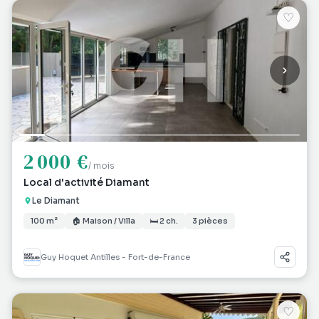
♡
2 000 €
/ mois
Local d'activité Diamant
Le Diamant
100 m²
🏠 Maison / Villa
🛏 2 ch.
3 pièces
Guy Hoquet Antilles - Fort-de-France
♡