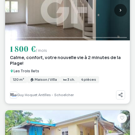
1 800 €
/ mois
Calme, confort, votre nouvelle vie à 2 minutes de la
Plage!
Les Trois Ilets
120 m²
🏠 Maison / Villa
🛏 3 ch.
4 pièces
Guy Hoquet Antilles - Schoelcher
♡