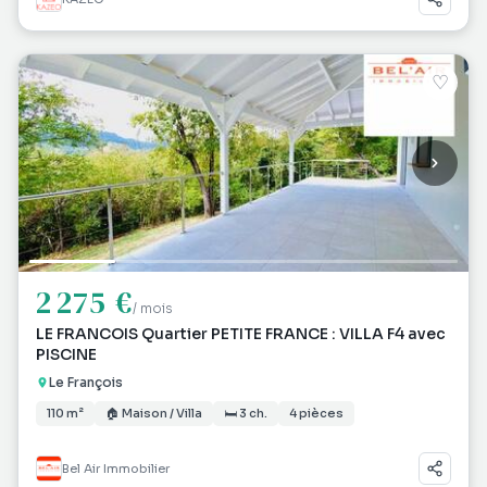
♡
2 275 €
/ mois
LE FRANCOIS Quartier PETITE FRANCE : VILLA F4 avec
PISCINE
Le François
110 m²
🏠 Maison / Villa
🛏 3 ch.
4 pièces
Bel Air Immobilier