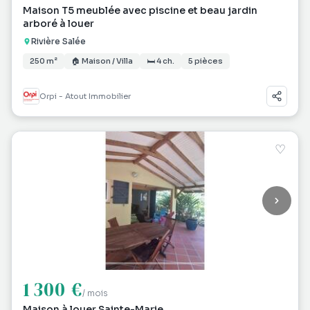
Maison T5 meublée avec piscine et beau jardin
arboré à louer
Rivière Salée
250 m²
🏠 Maison / Villa
🛏 4 ch.
5 pièces
Orpi - Atout Immobilier
♡
1 300 €
/ mois
Maison à louer Sainte-Marie