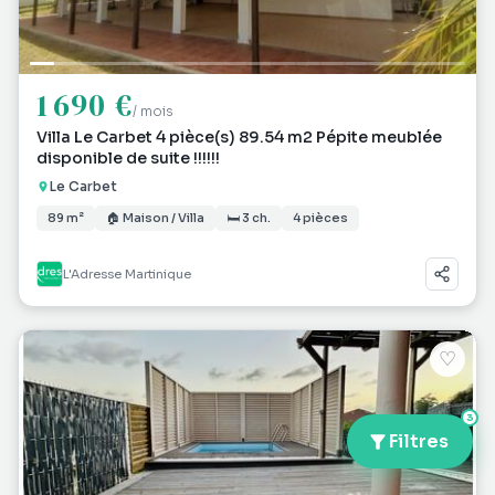
1 690 €
/ mois
Villa Le Carbet 4 pièce(s) 89.54 m2 Pépite meublée
disponible de suite !!!!!!
Le Carbet
89 m²
🏠 Maison / Villa
🛏 3 ch.
4 pièces
L'Adresse Martinique
♡
3
Filtres