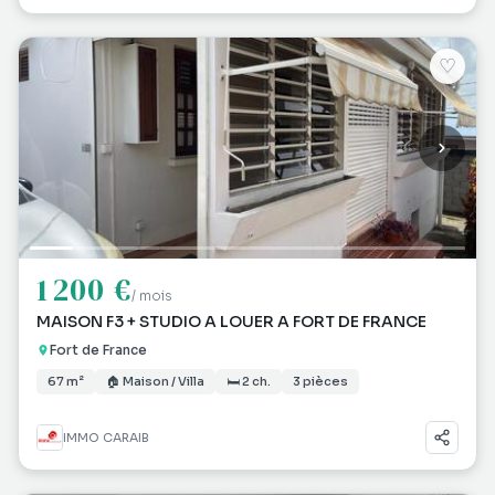
♡
1 200 €
/ mois
MAISON F3 + STUDIO A LOUER A FORT DE FRANCE
Fort de France
67 m²
🏠 Maison / Villa
🛏 2 ch.
3 pièces
IMMO CARAIB