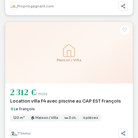
Propriogagnant.com
♡
Maison / Villa
2 312 €
/ mois
Location villa F4 avec piscine au CAP EST François
Le François
120 m²
🏠 Maison / Villa
🛏 3 ch.
4 pièces
7'immo