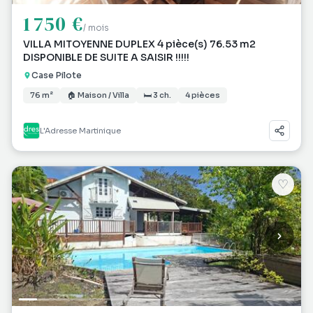
1 750 €
/ mois
VILLA MITOYENNE DUPLEX 4 pièce(s) 76.53 m2
DISPONIBLE DE SUITE A SAISIR !!!!!
Case Pilote
76 m²
🏠 Maison / Villa
🛏 3 ch.
4 pièces
L'Adresse Martinique
♡