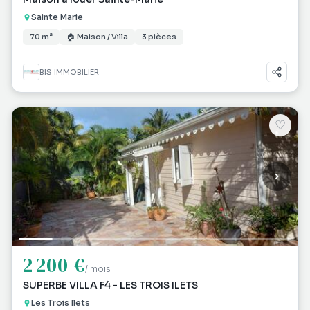
Sainte Marie
70 m²
🏠 Maison / Villa
3 pièces
BIS IMMOBILIER
♡
2 200 €
/ mois
SUPERBE VILLA F4 - LES TROIS ILETS
Les Trois Ilets