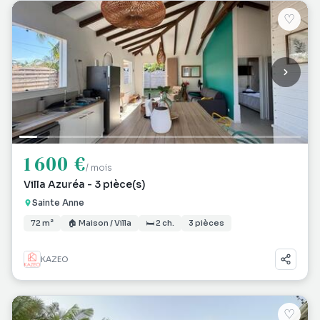
♡
1 600 €
/ mois
Villa Azuréa - 3 pièce(s)
Sainte Anne
72 m²
🏠 Maison / Villa
🛏 2 ch.
3 pièces
KAZEO
♡