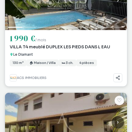
1 990 €
/ mois
VILLA T4 meublé DUPLEX LES PIEDS DANS L EAU
Le Diamant
130 m²
🏠 Maison / Villa
🛏 3 ch.
4 pièces
ACS IMMOBILIERS
♡