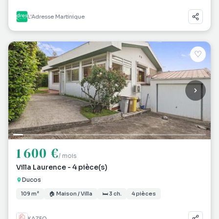
L'Adresse Martinique
♡
1 600 €
/ mois
Villa Laurence - 4 pièce(s)
Ducos
109 m²
🏠 Maison / Villa
🛏 3 ch.
4 pièces
KAZEO