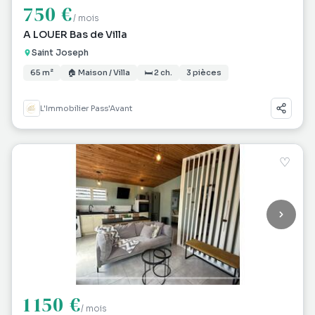
750 €
/ mois
A LOUER Bas de Villa
Saint Joseph
65 m²
🏠 Maison / Villa
🛏 2 ch.
3 pièces
L'Immobilier Pass'Avant
♡
1 150 €
/ mois