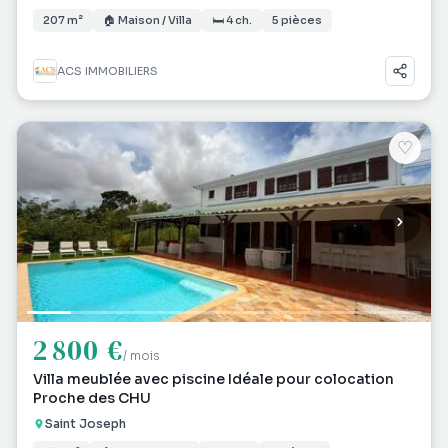
207 m²
🏠 Maison / Villa
🛏 4 ch.
5 pièces
ACS IMMOBILIERS
♡
2 800 €
/ mois
Villa meublée avec piscine Idéale pour colocation
Proche des CHU
Saint Joseph