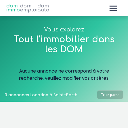
dom
dom
dom
immo
emploi
auto
Vous explorez
Tout l'immobilier dans
les DOM
Aucune annonce ne correspond à votre
recherche, veuillez modifier vos critères.
0 annonces Location à Saint-Barth
Trier par