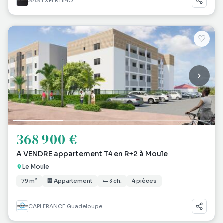
SAS EXPERTIMO
♡
368 900 €
A VENDRE appartement T4 en R+2 à Moule
Le Moule
79 m²
🏢 Appartement
🛏 3 ch.
4 pièces
CAPI FRANCE Guadeloupe