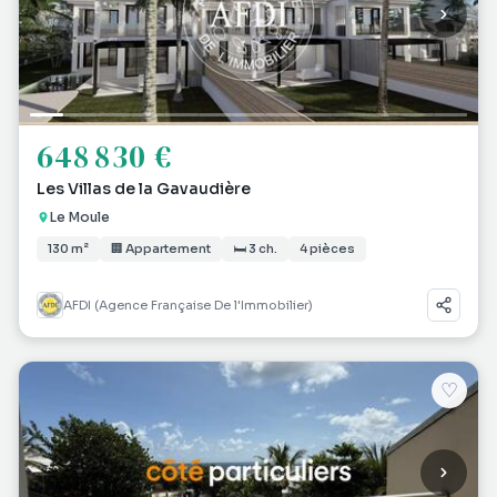
648 830 €
Les Villas de la Gavaudière
Le Moule
130 m²
🏢 Appartement
🛏 3 ch.
4 pièces
AFDI (Agence Française De l'Immobilier)
♡