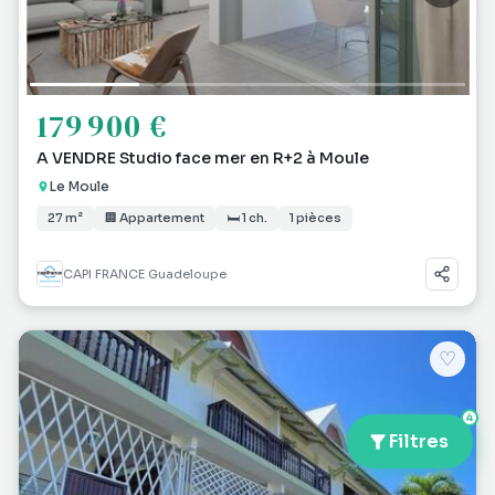
179 900 €
A VENDRE Studio face mer en R+2 à Moule
Le Moule
27 m²
🏢 Appartement
🛏 1 ch.
1 pièces
CAPI FRANCE Guadeloupe
♡
4
Filtres