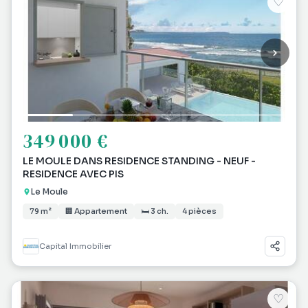
♡
349 000 €
LE MOULE DANS RESIDENCE STANDING - NEUF -
RESIDENCE AVEC PIS
Le Moule
79 m²
🏢 Appartement
🛏 3 ch.
4 pièces
Capital Immobilier
♡