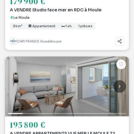
179 900 €
A VENDRE Studio face mer en RDC à Moule
Le Moule
34 m²
🏢 Appartement
🛏 1 ch.
1 pièces
CAPI FRANCE Guadeloupe
♡
195 800 €
A VENDRE APPARTEMENTS VUE MER LE MOULE T2