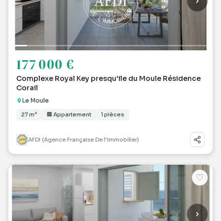
177 000 €
Complexe Royal Key presqu'ile du Moule Résidence
Corail
Le Moule
27 m²
🏢 Appartement
1 pièces
AFDI (Agence Française De l'Immobilier)
♡