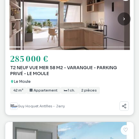
285 000 €
T2 NEUF VUE MER 58 M2 - VARANGUE - PARKING
PRIVÉ - LE MOULE
Le Moule
42 m²
🏢 Appartement
🛏 1 ch.
2 pièces
Guy Hoquet Antilles - Jarry
♡