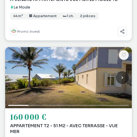
Le Moule
44 m²
🏢 Appartement
🛏 1 ch.
2 pièces
Promo Invest
♡
160 000 €
APPARTEMENT T2 - 51 M2 - AVEC TERRASSE - VUE
MER