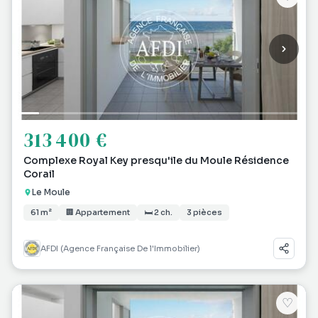
313 400 €
Complexe Royal Key presqu'ile du Moule Résidence
Corail
Le Moule
61 m²
🏢 Appartement
🛏 2 ch.
3 pièces
AFDI (Agence Française De l'Immobilier)
♡