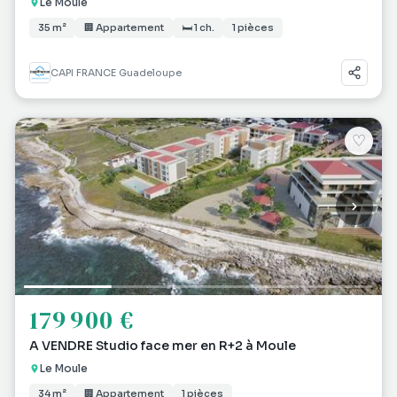
Le Moule
35 m²
🏢 Appartement
🛏 1 ch.
1 pièces
CAPI FRANCE Guadeloupe
♡
179 900 €
A VENDRE Studio face mer en R+2 à Moule
Le Moule
34 m²
🏢 Appartement
1 pièces