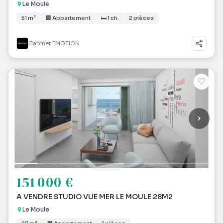
Le Moule
51 m²
🏢 Appartement
🛏 1 ch.
2 pièces
Cabinet EMOTION
♡
151 000 €
A VENDRE STUDIO VUE MER LE MOULE 28M2
Le Moule