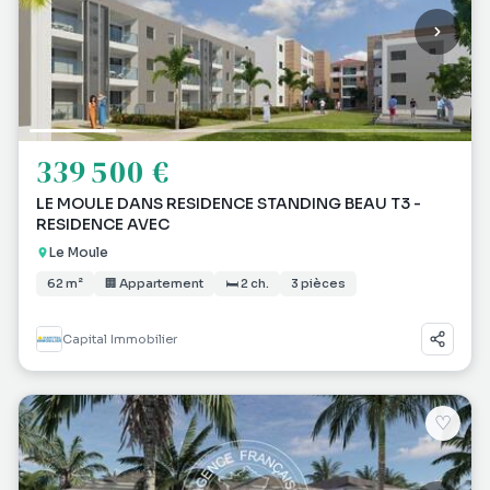
339 500 €
LE MOULE DANS RESIDENCE STANDING BEAU T3 -
RESIDENCE AVEC
Le Moule
62 m²
🏢 Appartement
🛏 2 ch.
3 pièces
Capital Immobilier
♡