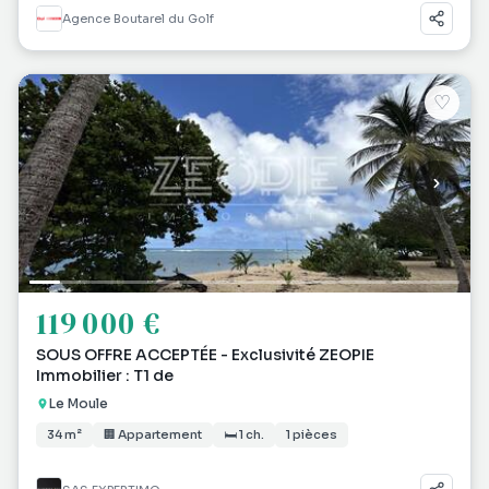
Agence Boutarel du Golf
♡
119 000 €
SOUS OFFRE ACCEPTÉE - Exclusivité ZEOPIE
Immobilier : T1 de
Le Moule
34 m²
🏢 Appartement
🛏 1 ch.
1 pièces