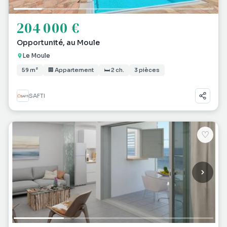
204 000 €
Opportunité, au Moule
Le Moule
59 m²
🏢 Appartement
🛏 2 ch.
3 pièces
SAFTI
♡