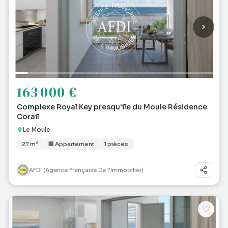
163 000 €
Complexe Royal Key presqu'ile du Moule Résidence
Corail
Le Moule
27 m²
🏢 Appartement
1 pièces
AFDI (Agence Française De l'Immobilier)
♡