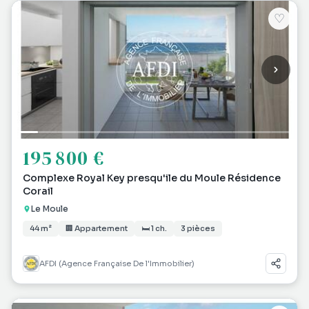
♡
195 800 €
Complexe Royal Key presqu'ile du Moule Résidence
Corail
Le Moule
44 m²
🏢 Appartement
🛏 1 ch.
3 pièces
AFDI (Agence Française De l'Immobilier)