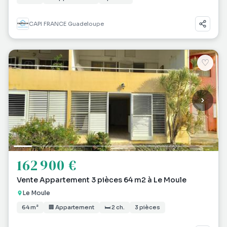
CAPI FRANCE Guadeloupe
♡
162 900 €
Vente Appartement 3 pièces 64 m2 à Le Moule
Le Moule
64 m²
🏢 Appartement
🛏 2 ch.
3 pièces