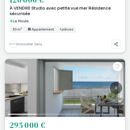
À VENDRE Studio avec petite vue mer Résidence
sécurisée
Le Moule
30 m²
🏢 Appartement
1 pièces
Immovital Jarry
♡
295 000 €