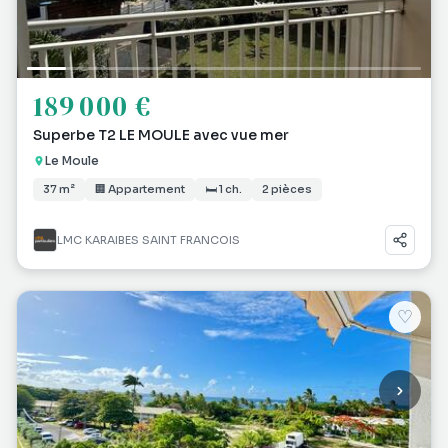
189 000 €
Superbe T2 LE MOULE avec vue mer
Le Moule
37 m²
🏢 Appartement
🛏 1 ch.
2 pièces
LMC KARAIBES SAINT FRANCOIS
♡