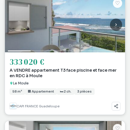
♡
333 020 €
A VENDRE appartement T3 face piscine et face mer
en RDC à Moule
Le Moule
58 m²
🏢 Appartement
🛏 2 ch.
3 pièces
CAPI FRANCE Guadeloupe
♡