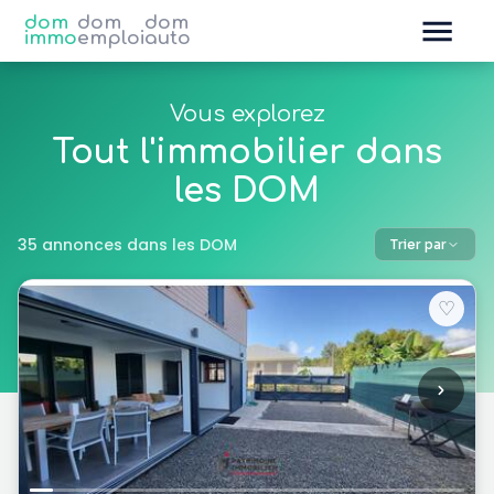
dom
dom
dom
immo
emploi
auto
Vous explorez
Tout l'immobilier dans
les DOM
35 annonces dans les DOM
Trier par
♡