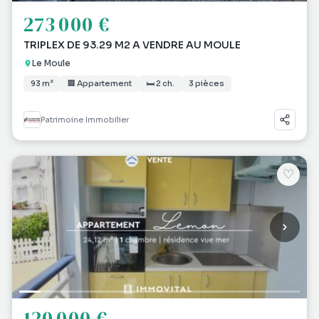
273 000 €
TRIPLEX DE 93.29 M2 A VENDRE AU MOULE
Le Moule
93 m²
🏢 Appartement
🛏 2 ch.
3 pièces
Patrimoine Immobilier
♡
120 000 €