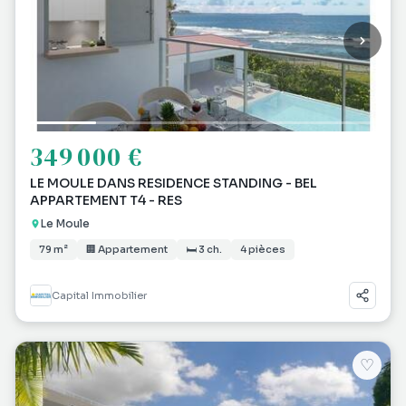
349 000 €
LE MOULE DANS RESIDENCE STANDING - BEL
APPARTEMENT T4 - RES
Le Moule
79 m²
🏢 Appartement
🛏 3 ch.
4 pièces
Capital Immobilier
♡