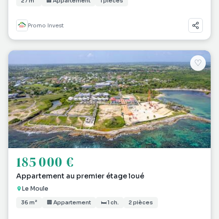
27 m²
🏢 Appartement
1 pièces
Promo Invest
♡
185 000 €
Appartement au premier étage loué
Le Moule
36 m²
🏢 Appartement
🛏 1 ch.
2 pièces