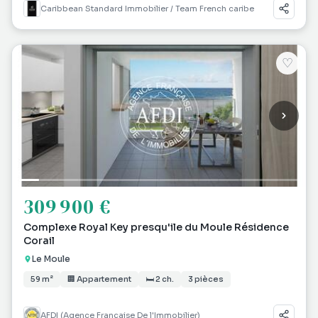
Caribbean Standard Immobilier / Team French caribe
♡
309 900 €
Complexe Royal Key presqu'ile du Moule Résidence
Corail
Le Moule
59 m²
🏢 Appartement
🛏 2 ch.
3 pièces
AFDI (Agence Française De l'Immobilier)