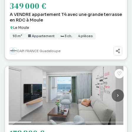
349 000 €
A VENDRE appartement T4 avec une grande terrasse
en RDC à Moule
Le Moule
93 m²
🏢 Appartement
🛏 3 ch.
4 pièces
CAPI FRANCE Guadeloupe
♡