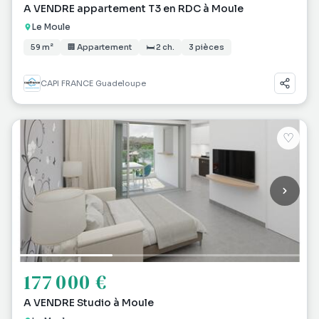
A VENDRE appartement T3 en RDC à Moule
Le Moule
59 m²
🏢 Appartement
🛏 2 ch.
3 pièces
CAPI FRANCE Guadeloupe
♡
177 000 €
A VENDRE Studio à Moule