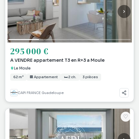
295 000 €
A VENDRE appartement T3 en R+3 a Moule
Le Moule
62 m²
🏢 Appartement
🛏 2 ch.
3 pièces
CAPI FRANCE Guadeloupe
♡