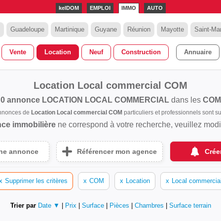
kelDOM
EMPLOI
IMMO
AUTO
Guadeloupe
Martinique
Guyane
Réunion
Mayotte
Saint-Mar
Vente
Location
Neuf
Construction
Annuaire
Location Local commercial COM
0 annonce
LOCATION LOCAL COMMERCIAL
dans les
COM
annonces de
Location Local commercial COM
particuliers et professionnels sont
ce immobilière
ne correspond à votre recherche, veuillez modifi
une annonce
Référencer mon agence
Crée
x
Supprimer les critères
x
COM
x
Location
x
Local commercia
Trier par
Date ▼
|
Prix
|
Surface
|
Pièces
|
Chambres
|
Surface terrain