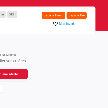
tin
SBH
Espace Perso
Espace Pro
Mes favoris
 sur DOMimmo.
er vos critères.
r une alerte
l