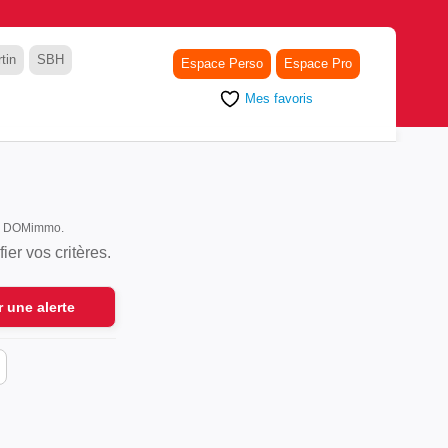
tin
SBH
Espace Perso
Espace Pro
Mes favoris
sur DOMimmo.
er vos critères.
r une alerte