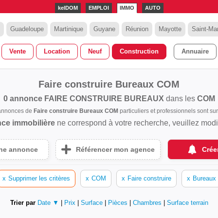
kelDOM
EMPLOI
IMMO
AUTO
Guadeloupe
Martinique
Guyane
Réunion
Mayotte
Saint-Mar
Vente
Location
Neuf
Construction
Annuaire
Faire construire Bureaux COM
0 annonce
FAIRE CONSTRUIRE BUREAUX
dans les
COM
 annonces de
Faire construire Bureaux COM
particuliers et professionnels sont 
ce immobilière
ne correspond à votre recherche, veuillez modifi
une annonce
Référencer mon agence
Crée
x
Supprimer les critères
x
COM
x
Faire construire
x
Bureaux
Trier par
Date ▼
|
Prix
|
Surface
|
Pièces
|
Chambres
|
Surface terrain