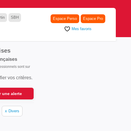
tin
SBH
Espace Perso
Espace Pro
Mes favoris
ises
ançaises
fessionnels sont sur
er vos critères.
r une alerte
x
Divers