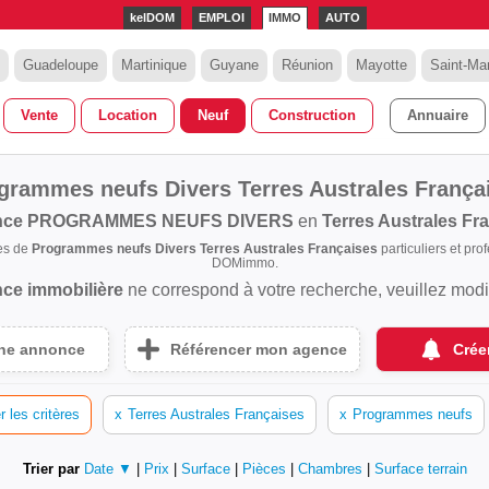
kelDOM
EMPLOI
IMMO
AUTO
Guadeloupe
Martinique
Guyane
Réunion
Mayotte
Saint-Mar
Vente
Location
Neuf
Construction
Annuaire
grammes neufs Divers Terres Australes França
nce
PROGRAMMES NEUFS DIVERS
en
Terres Australes Fr
es de
Programmes neufs Divers Terres Australes Françaises
particuliers et pro
DOMimmo.
ce immobilière
ne correspond à votre recherche, veuillez modifi
une annonce
Référencer mon agence
Crée
 les critères
x
Terres Australes Françaises
x
Programmes neufs
Trier par
Date ▼
|
Prix
|
Surface
|
Pièces
|
Chambres
|
Surface terrain