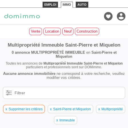
EMPLOI
IMMO
AUTO
Vente
Location
Neuf
Construction
Multipropriété Immeuble Saint-Pierre et Miquelon
0 annonce
MULTIPROPRIÉTÉ IMMEUBLE
en
Saint-Pierre et
Miquelon
Toutes les annonces de
Multipropriété Immeuble Saint-Pierre et Miquelon
particuliers et professionnels sont sur DOMimmo.
Aucune annonce immobilière
ne correspond à votre recherche, veuillez
modifier vos critères.
Filtrer
x
Supprimer les critères
x
Saint-Pierre et Miquelon
x
Multipropriété
x
Immeuble