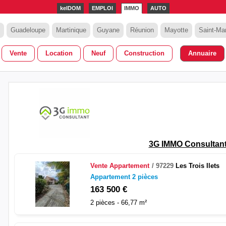
kelDOM
EMPLOI
IMMO
AUTO
Guadeloupe
Martinique
Guyane
Réunion
Mayotte
Saint-Mar
Vente
Location
Neuf
Construction
Annuaire
3G IMMO Consultan
Vente
Appartement
97229
Les Trois Ilets
Appartement 2 pièces
163 500 €
2 pièces - 66,77 m²