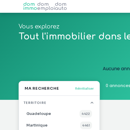
dom
dom
dom
immo
emploi
auto
Vous explorez
Tout l'immobilier dans 
Aucune anno
0 annonces
MA RECHERCHE
Réinitialiser
TERRITOIRE
Guadeloupe
4 422
Martinique
4 461