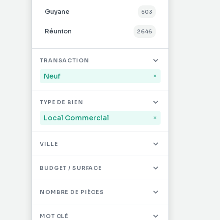
Guyane
503
Réunion
2 646
Mayotte
32
TRANSACTION
Saint-Martin
491
Neuf
×
Saint-Barthélémy
12
TYPE DE BIEN
Autres DOM/TOM
0
Local Commercial
×
VILLE
BUDGET / SURFACE
NOMBRE DE PIÈCES
MOT CLÉ