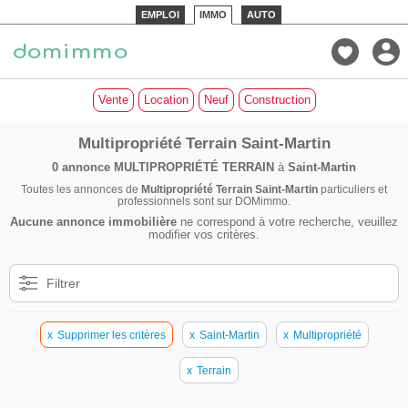
EMPLOI
IMMO
AUTO
Vente
Location
Neuf
Construction
Multipropriété Terrain Saint-Martin
0 annonce
MULTIPROPRIÉTÉ TERRAIN
à
Saint-Martin
Toutes les annonces de
Multipropriété Terrain Saint-Martin
particuliers et
professionnels sont sur DOMimmo.
Aucune annonce immobilière
ne correspond à votre recherche, veuillez
modifier vos critères.
Filtrer
x
Supprimer les critères
x
Saint-Martin
x
Multipropriété
x
Terrain