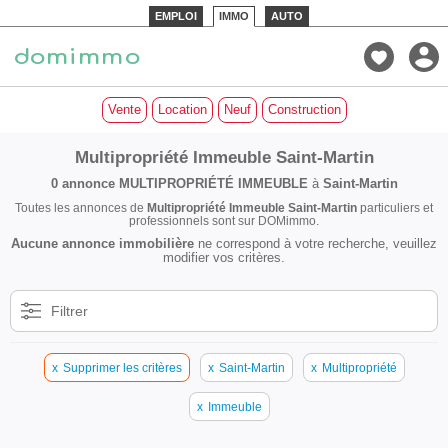
EMPLOI
IMMO
AUTO
Vente
Location
Neuf
Construction
Multipropriété Immeuble Saint-Martin
0 annonce
MULTIPROPRIÉTÉ IMMEUBLE
à
Saint-Martin
Toutes les annonces de
Multipropriété Immeuble Saint-Martin
particuliers et
professionnels sont sur DOMimmo.
Aucune annonce immobilière
ne correspond à votre recherche, veuillez
modifier vos critères.
Filtrer
x
Supprimer les critères
x
Saint-Martin
x
Multipropriété
x
Immeuble