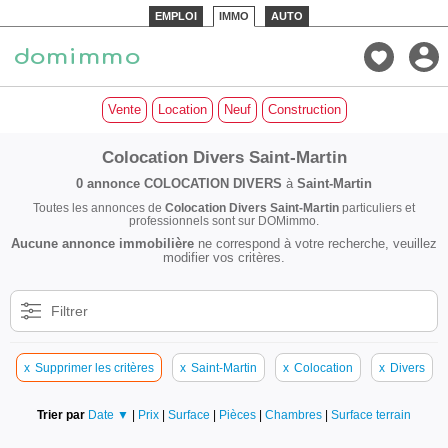
EMPLOI
IMMO
AUTO
Vente
Location
Neuf
Construction
Colocation Divers Saint-Martin
0 annonce
COLOCATION DIVERS
à
Saint-Martin
Toutes les annonces de
Colocation Divers Saint-Martin
particuliers et
professionnels sont sur DOMimmo.
Aucune annonce immobilière
ne correspond à votre recherche, veuillez
modifier vos critères.
Filtrer
x
Supprimer les critères
x
Saint-Martin
x
Colocation
x
Divers
Trier par
Date ▼
|
Prix
|
Surface
|
Pièces
|
Chambres
|
Surface terrain