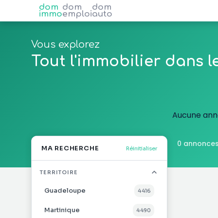
dom
dom
dom
immo
emploi
auto
Vous explorez
Tout l'immobilier dans 
Aucune anno
0 annonces
MA RECHERCHE
Réinitialiser
TERRITOIRE
Guadeloupe
4 416
Martinique
4 490