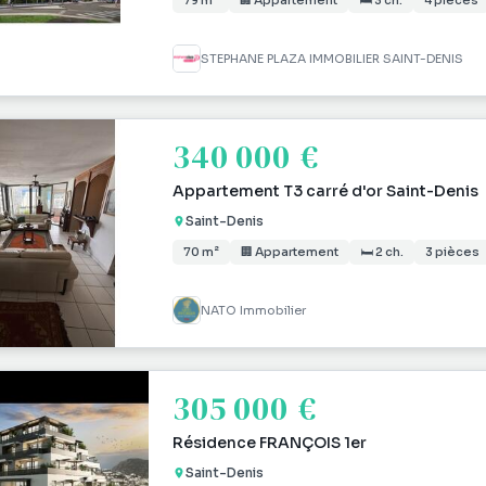
79 m²
🏢 Appartement
🛏 3 ch.
4 pièces
STEPHANE PLAZA IMMOBILIER SAINT-DENIS
340 000 €
Appartement T3 carré d'or Saint-Denis
Saint-Denis
70 m²
🏢 Appartement
🛏 2 ch.
3 pièces
NATO Immobilier
305 000 €
Résidence FRANÇOIS 1er
Saint-Denis