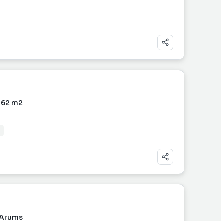
0.62 m2
s Arums