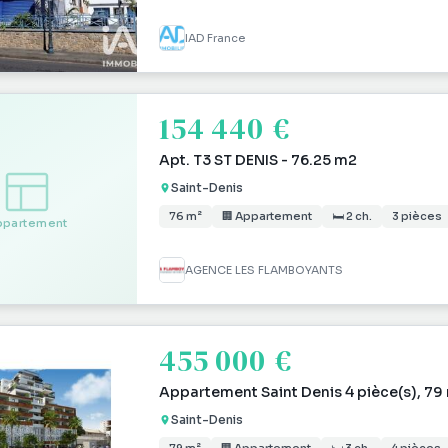
IAD France
154 440 €
Apt. T3 ST DENIS - 76.25 m2
Saint-Denis
76 m²
🏢 Appartement
🛏 2 ch.
3 pièces
ppartement
AGENCE LES FLAMBOYANTS
455 000 €
Appartement Saint Denis 4 pièce(s), 79
Saint-Denis