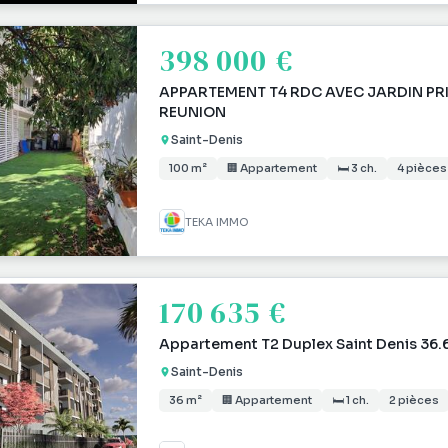
398 000 €
APPARTEMENT T4 RDC AVEC JARDIN PRIVA
REUNION
Saint-Denis
100 m²
🏢 Appartement
🛏 3 ch.
4 pièces
TEKA IMMO
170 635 €
Appartement T2 Duplex Saint Denis 36.
Saint-Denis
36 m²
🏢 Appartement
🛏 1 ch.
2 pièces