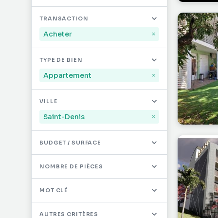
Mayotte
32
TRANSACTION
Saint-Martin
494
Acheter
×
Saint-Barthélémy
12
TYPE DE BIEN
Autres DOM/TOM
0
Appartement
×
VILLE
Saint-Denis
×
BUDGET / SURFACE
NOMBRE DE PIÈCES
MOT CLÉ
AUTRES CRITÈRES