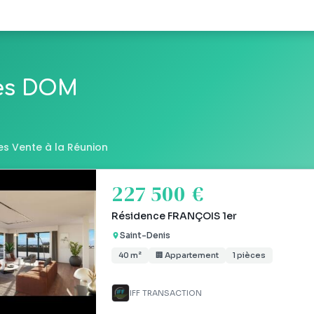
les DOM
es Vente à la Réunion
227 500 €
Résidence FRANÇOIS 1er
Saint-Denis
40 m²
🏢 Appartement
1 pièces
IFF TRANSACTION