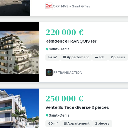
ORPI MVS - Saint Gilles
220 000 €
Résidence FRANÇOIS 1er
Saint-Denis
54 m²
🏢 Appartement
🛏 1 ch.
2 pièces
IFF TRANSACTION
250 000 €
Vente Surface diverse 2 pièces
Saint-Denis
60 m²
🏢 Appartement
2 pièces