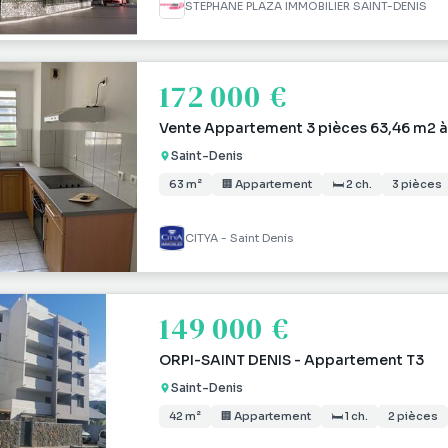
STEPHANE PLAZA IMMOBILIER SAINT-DENIS
172 000 €
Vente Appartement 3 pièces 63,46 m2 à
Saint-Denis
63 m²
🏢 Appartement
🛏 2 ch.
3 pièces
CITYA - Saint Denis
149 000 €
ORPI-SAINT DENIS - Appartement T3
Saint-Denis
42 m²
🏢 Appartement
🛏 1 ch.
2 pièces