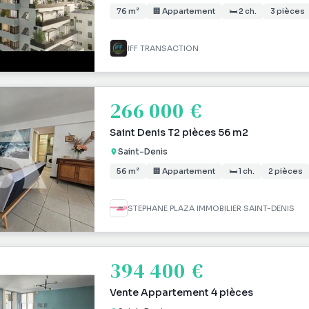
76 m²
🏢 Appartement
🛏 2 ch.
3 pièces
IFF TRANSACTION
266 000 €
Saint Denis T2 pièces 56 m2
Saint-Denis
56 m²
🏢 Appartement
🛏 1 ch.
2 pièces
STEPHANE PLAZA IMMOBILIER SAINT-DENIS
394 400 €
Vente Appartement 4 pièces