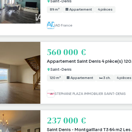
Saint-Denis
89 m²
🏢 Appartement
4 pièces
IAD France
560 000 €
Appartement Saint Denis 4 pièce(s) 12
Saint-Denis
120 m²
🏢 Appartement
🛏 3 ch.
4 pièces
STEPHANE PLAZA IMMOBILIER SAINT-DENIS
237 000 €
Saint Denis - Montgaillard T3 64 m2 Le