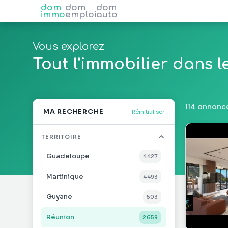
dom
dom
dom
immo
emploi
auto
Vous explorez
Tout l'immobilier dans 
114 annonc
MA RECHERCHE
Réinitialiser
TERRITOIRE
Guadeloupe
4 427
Martinique
4 493
Guyane
503
Réunion
2 659