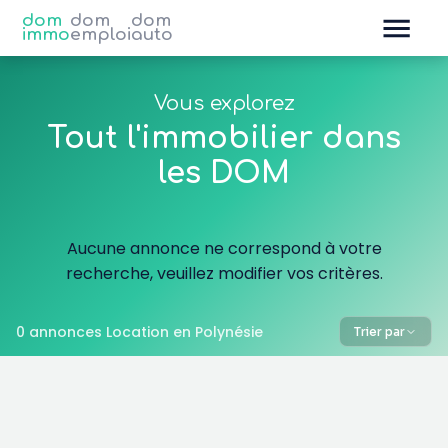
dom
dom
dom
immo
emploi
auto
Vous explorez
Tout l'immobilier dans
les DOM
Aucune annonce ne correspond à votre
recherche, veuillez modifier vos critères.
0 annonces Location en Polynésie
Trier par