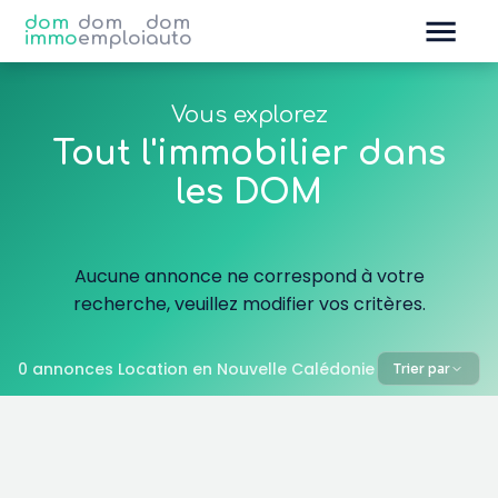
dom
dom
dom
immo
emploi
auto
Vous explorez
Tout l'immobilier dans
les DOM
Aucune annonce ne correspond à votre
recherche, veuillez modifier vos critères.
0 annonces Location en Nouvelle Calédonie
Trier par