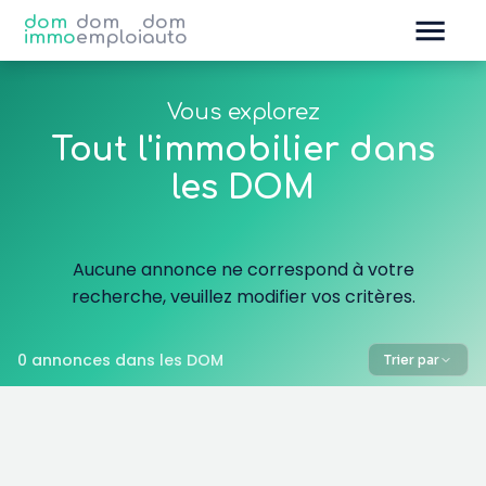
dom
dom
dom
immo
emploi
auto
Vous explorez
Tout l'immobilier dans
les DOM
Aucune annonce ne correspond à votre
recherche, veuillez modifier vos critères.
0 annonces dans les DOM
Trier par