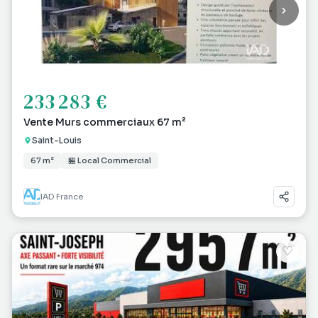
233 283 €
Vente Murs commerciaux 67 m²
Saint-Louis
67 m²
🏪 Local Commercial
IAD France
♡