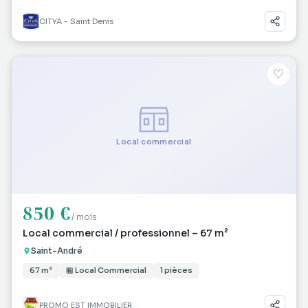
CITYA - Saint Denis
♡
Local commercial
850 €
/ mois
Local commercial / professionnel – 67 m²
Saint-André
67 m²
🏪 Local Commercial
1 pièces
PROMO EST IMMOBILIER