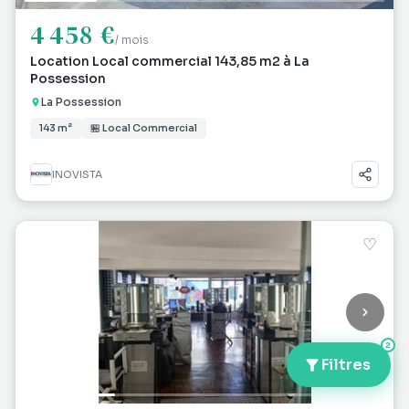
4 458 €
/ mois
Location Local commercial 143,85 m2 à La
Possession
La Possession
143 m²
🏪 Local Commercial
INOVISTA
♡
2
Filtres