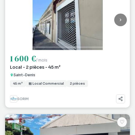
1 600 €
/ mois
Local - 2 pièces - 45 m²
Saint-Denis
45 m²
🏪 Local Commercial
2 pièces
SORIM
♡