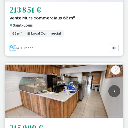
213 851 €
Vente Murs commerciaux 63 m²
Saint-Louis
63 m²
🏪 Local Commercial
IAD France
♡
215 000 €