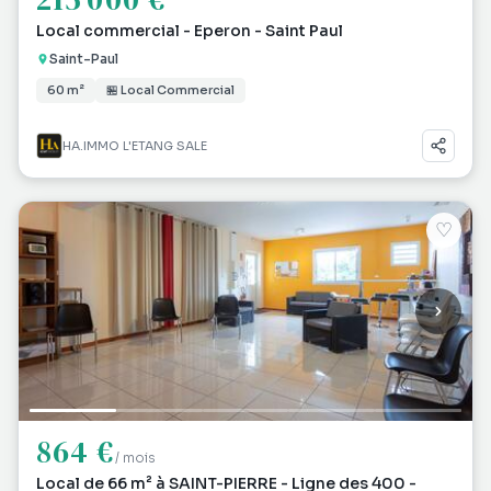
Local commercial - Eperon - Saint Paul
Saint-Paul
60 m²
🏪 Local Commercial
HA.IMMO L'ETANG SALE
♡
864 €
/ mois
Local de 66 m² à SAINT-PIERRE - Ligne des 400 -