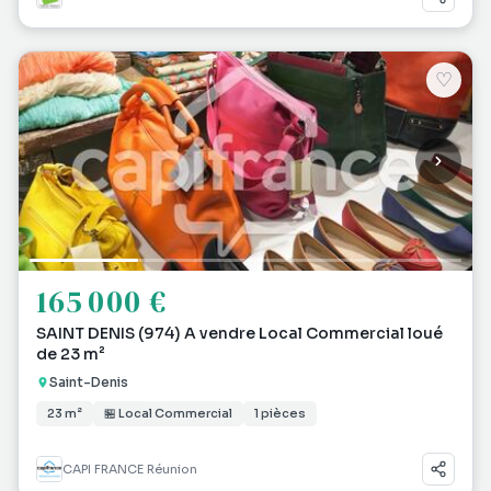
♡
165 000 €
SAINT DENIS (974) A vendre Local Commercial loué
de 23 m²
Saint-Denis
23 m²
🏪 Local Commercial
1 pièces
CAPI FRANCE Réunion