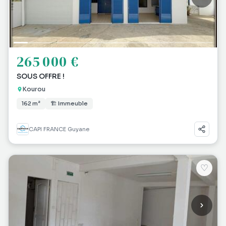
265 000 €
SOUS OFFRE !
Kourou
162 m²
🏗 Immeuble
CAPI FRANCE Guyane
♡