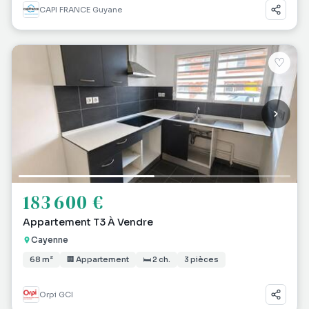
CAPI FRANCE Guyane
♡
183 600 €
Appartement T3 À Vendre
Cayenne
68 m²
🏢 Appartement
🛏 2 ch.
3 pièces
Orpi GCI