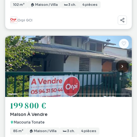
102 m²
🏠 Maison / Villa
🛏 3 ch.
4 pièces
Orpi GCI
♡
199 800 €
Maison À Vendre
Macouria Tonate
85 m²
🏠 Maison / Villa
🛏 3 ch.
4 pièces