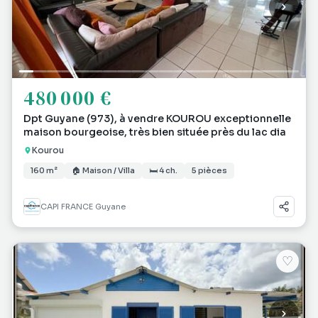
480 000 €
Dpt Guyane (973), à vendre KOUROU exceptionnelle
maison bourgeoise, très bien située près du lac dia
Kourou
160 m²
🏠 Maison / Villa
🛏 4 ch.
5 pièces
CAPI FRANCE Guyane
♡