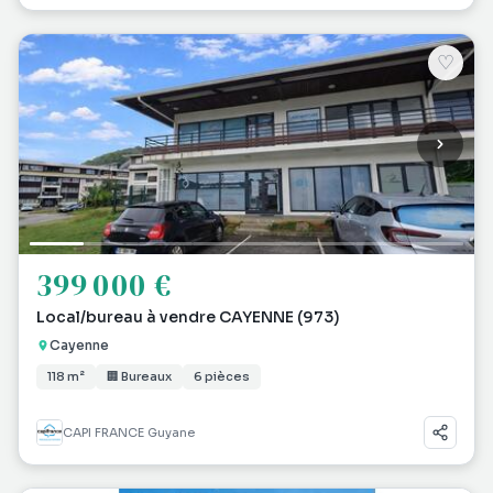
♡
399 000 €
Local/bureau à vendre CAYENNE (973)
Cayenne
118 m²
🏢 Bureaux
6 pièces
CAPI FRANCE Guyane