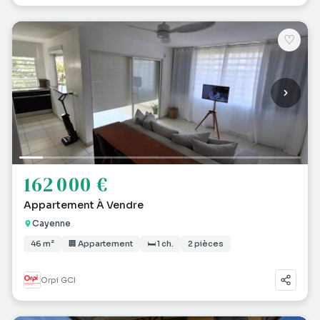
♡
162 000 €
Appartement À Vendre
Cayenne
46 m²
🏢 Appartement
🛏 1 ch.
2 pièces
Orpi GCI