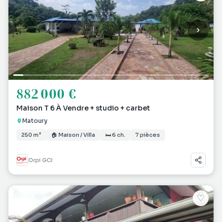
882 000 €
Maison T 6 À Vendre + studio + carbet
Matoury
250 m²
🏠 Maison / Villa
🛏 6 ch.
7 pièces
Orpi GCI
♡