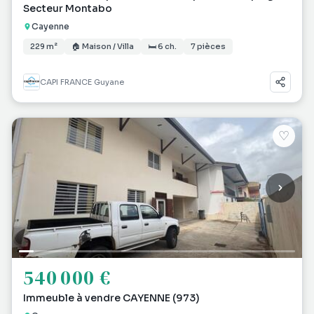
Secteur Montabo
Cayenne
229 m²
🏠 Maison / Villa
🛏 6 ch.
7 pièces
CAPI FRANCE Guyane
♡
540 000 €
Immeuble à vendre CAYENNE (973)