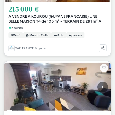
215 000 €
A VENDRE A KOUROU (GUYANE FRANCAISE) UNE
BELLE MAISON T4 de 105 m² - TERRAIN DE 291 m² AU
PRIX DE 21
Kourou
105 m²
🏠 Maison / Villa
🛏 3 ch.
4 pièces
CAPI FRANCE Guyane
♡