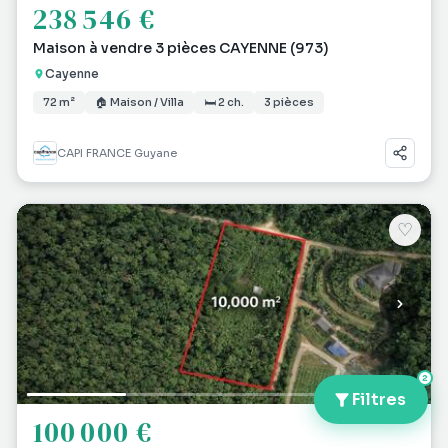
238 546 €
Maison à vendre 3 pièces CAYENNE (973)
Cayenne
72 m²
🏠 Maison / Villa
🛏 2 ch.
3 pièces
CAPI FRANCE Guyane
♡
2
Filtres
100 000 €