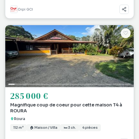
Orpi GCI
♡
285 000 €
Magnifique coup de coeur pour cette maison T4 à
ROURA
Roura
112 m²
🏠 Maison / Villa
🛏 3 ch.
4 pièces