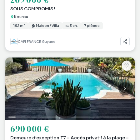
SOUS COMPROMIS !
Kourou
162 m²
🏠 Maison / Villa
🛏 3 ch.
7 pièces
CAPI FRANCE Guyane
♡
690 000 €
Demeure d’exception T7 – Accès privatif à la plage –