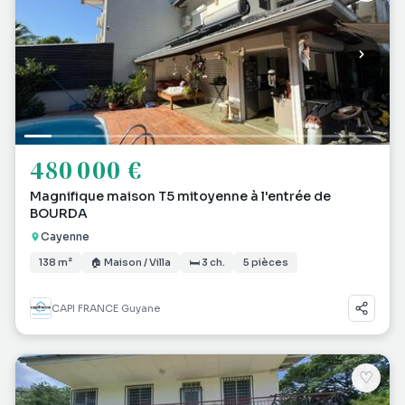
480 000 €
Magnifique maison T5 mitoyenne à l'entrée de
BOURDA
Cayenne
138 m²
🏠 Maison / Villa
🛏 3 ch.
5 pièces
CAPI FRANCE Guyane
♡