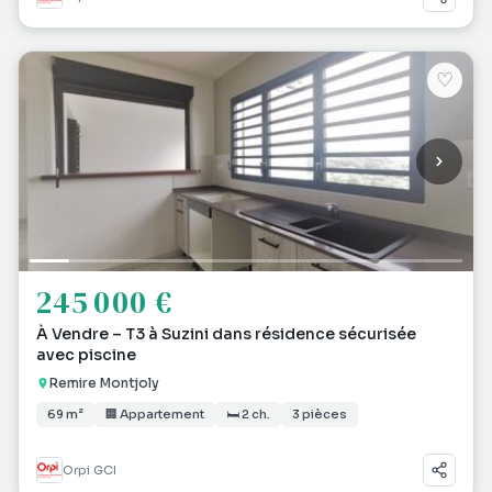
♡
245 000 €
À Vendre – T3 à Suzini dans résidence sécurisée
avec piscine
Remire Montjoly
69 m²
🏢 Appartement
🛏 2 ch.
3 pièces
Orpi GCI