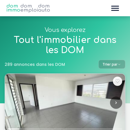
dom
dom
dom
immo
emploi
auto
Vous explorez
Tout l'immobilier dans
les DOM
289 annonces dans les DOM
Trier par
♡