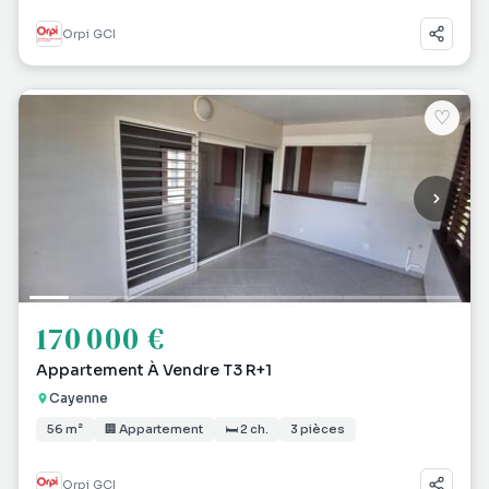
Orpi GCI
♡
170 000 €
Appartement À Vendre T3 R+1
Cayenne
56 m²
🏢 Appartement
🛏 2 ch.
3 pièces
Orpi GCI