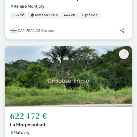
Remire Montjoly
165 m²
🏠 Maison / Villa
🛏 4 ch.
5 pièces
CAPI FRANCE Guyane
♡
622 472 €
La Mogessoise1
Matoury