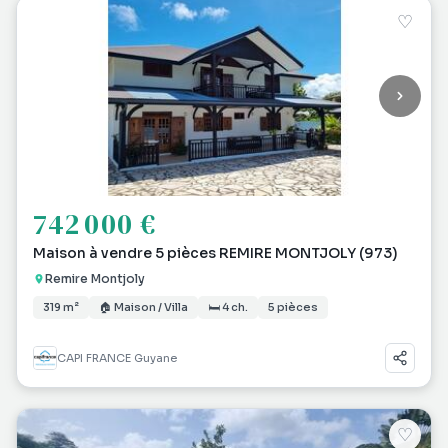
♡
742 000 €
Maison à vendre 5 pièces REMIRE MONTJOLY (973)
Remire Montjoly
319 m²
🏠 Maison / Villa
🛏 4 ch.
5 pièces
CAPI FRANCE Guyane
♡