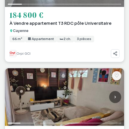
184 800 €
À Vendre appartement T3 RDC pôle Universitaire
Cayenne
66 m²
🏢 Appartement
🛏 2 ch.
3 pièces
Orpi GCI
♡