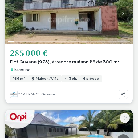
285 000 €
Dpt Guyane (973), à vendre maison P8 de 300 m²
Iracoubo
166 m²
🏠 Maison / Villa
🛏 3 ch.
6 pièces
CAPI FRANCE Guyane
♡