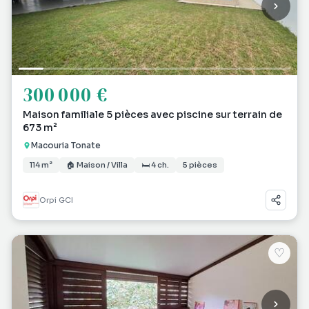
300 000 €
Maison familiale 5 pièces avec piscine sur terrain de
673 m²
Macouria Tonate
114 m²
🏠 Maison / Villa
🛏 4 ch.
5 pièces
Orpi GCI
♡