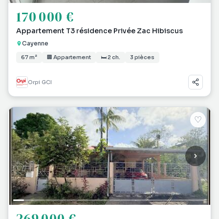
170 000 €
Appartement T3 résidence Privée Zac Hibiscus
Cayenne
67 m²
🏢 Appartement
🛏 2 ch.
3 pièces
Orpi GCI
♡
269 000 €