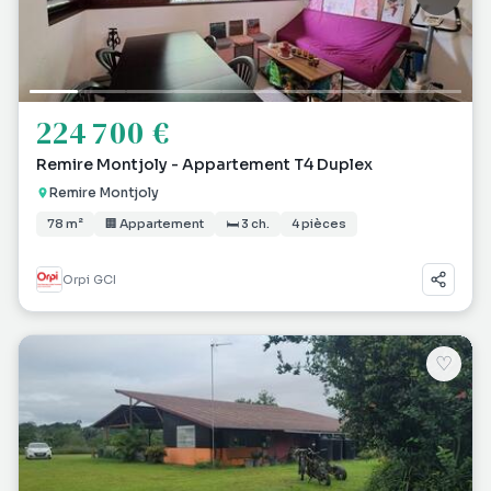
224 700 €
Remire Montjoly - Appartement T4 Duplex
Remire Montjoly
78 m²
🏢 Appartement
🛏 3 ch.
4 pièces
Orpi GCI
♡