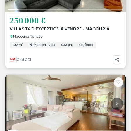
250 000 €
VILLAS T4 D'EXCEPTION A VENDRE - MACOURIA
Macouria Tonate
102 m²
🏠 Maison / Villa
🛏 3 ch.
4 pièces
Orpi GCI
♡