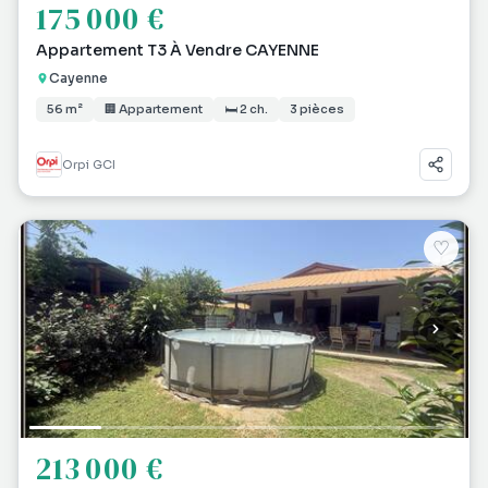
175 000 €
Appartement T3 À Vendre CAYENNE
Cayenne
56 m²
🏢 Appartement
🛏 2 ch.
3 pièces
Orpi GCI
♡
213 000 €