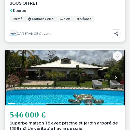
SOUS OFFRE !
Kourou
84 m²
🏠 Maison / Villa
🛏 3 ch.
4 pièces
CAPI FRANCE Guyane
♡
546 000 €
Superbe maison T5 avec piscine et jardin arboré de
1258 m2 Un véritable havre de paix