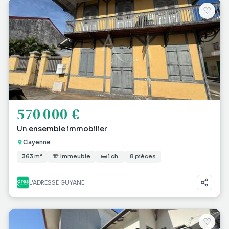
♡
570 000 €
Un ensemble immobilier
Cayenne
363 m²
🏗 Immeuble
🛏 1 ch.
8 pièces
L'ADRESSE GUYANE
♡