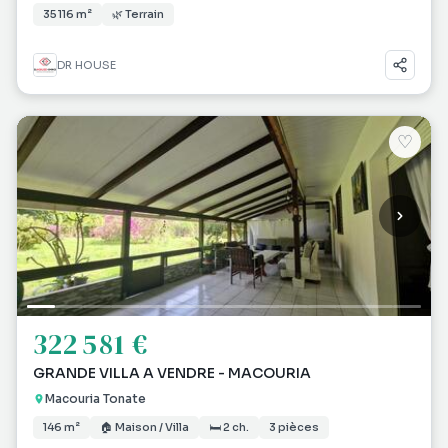
35 116 m²
🌿 Terrain
DR HOUSE
♡
322 581 €
GRANDE VILLA A VENDRE - MACOURIA
Macouria Tonate
146 m²
🏠 Maison / Villa
🛏 2 ch.
3 pièces