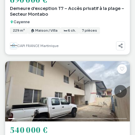
Demeure d’exception T7 – Accès privatif à la plage –
Secteur Montabo
Cayenne
229 m²
🏠 Maison / Villa
🛏 6 ch.
7 pièces
CAPI FRANCE Martinique
♡
540 000 €