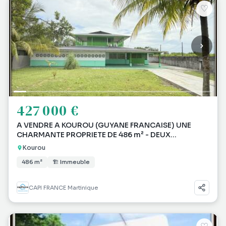
♡
427 000 €
A VENDRE A KOUROU (GUYANE FRANCAISE) UNE
CHARMANTE PROPRIETE DE 486 m² - DEUX
APPARTEMENTS T3 - UN S
Kourou
486 m²
🏗 Immeuble
CAPI FRANCE Martinique