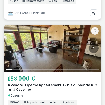
76 m²
🏢 Appartement
🛏 3 ch.
4 pièces
CAPI FRANCE Martinique
♡
188 000 €
À vendre Superbe appartement T2 bis duplex de 100
m² à Cayenne
Cayenne
100 m²
🏢 Appartement
🛏 1 ch.
2 pièces