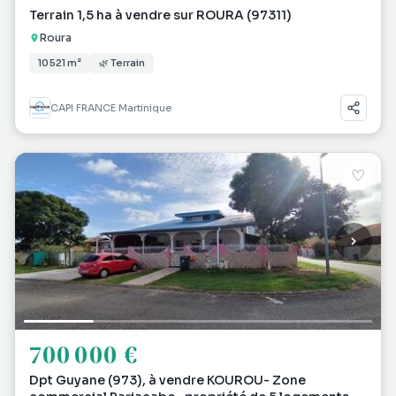
Terrain 1,5 ha à vendre sur ROURA (97311)
Roura
10 521 m²
🌿 Terrain
CAPI FRANCE Martinique
♡
700 000 €
Dpt Guyane (973), à vendre KOUROU- Zone