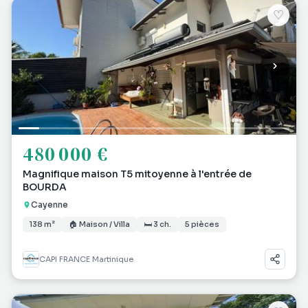
♡
480 000 €
Magnifique maison T5 mitoyenne à l'entrée de
BOURDA
Cayenne
138 m²
🏠 Maison / Villa
🛏 3 ch.
5 pièces
CAPI FRANCE Martinique