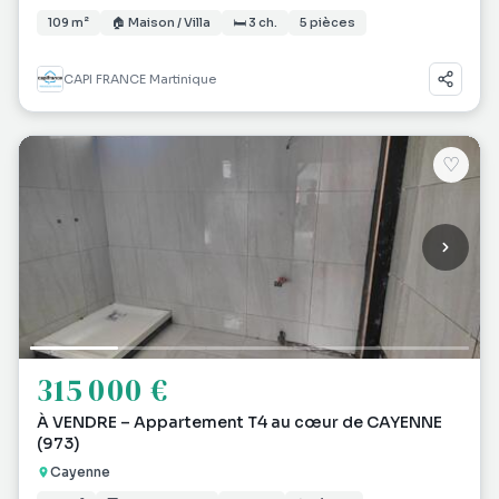
109 m²
🏠 Maison / Villa
🛏 3 ch.
5 pièces
CAPI FRANCE Martinique
♡
315 000 €
À VENDRE – Appartement T4 au cœur de CAYENNE
(973)
Cayenne