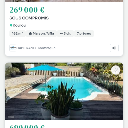
269 000 €
SOUS COMPROMIS !
Kourou
162 m²
🏠 Maison / Villa
🛏 3 ch.
7 pièces
CAPI FRANCE Martinique
♡
690 000 €