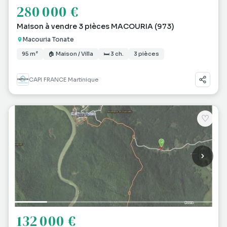
280 000 €
Maison à vendre 3 pièces MACOURIA (973)
Macouria Tonate
95 m²
🏠 Maison / Villa
🛏 3 ch.
3 pièces
CAPI FRANCE Martinique
♡
132 000 €