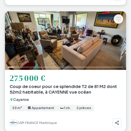
♡
275 000 €
Coup de coeur pour ce splendide T2 de 81 M2 dont
52m2 habitable, à CAYENNE vue océan
Cayenne
53 m²
🏢 Appartement
🛏 1 ch.
2 pièces
CAPI FRANCE Martinique