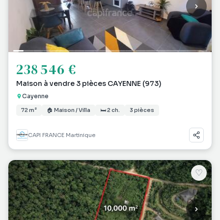
238 546 €
Maison à vendre 3 pièces CAYENNE (973)
Cayenne
72 m²
🏠 Maison / Villa
🛏 2 ch.
3 pièces
CAPI FRANCE Martinique
♡