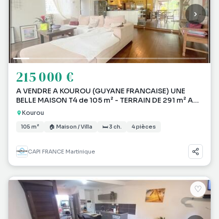
215 000 €
A VENDRE A KOUROU (GUYANE FRANCAISE) UNE
BELLE MAISON T4 de 105 m² - TERRAIN DE 291 m² AU
PRIX DE 21
Kourou
105 m²
🏠 Maison / Villa
🛏 3 ch.
4 pièces
CAPI FRANCE Martinique
♡