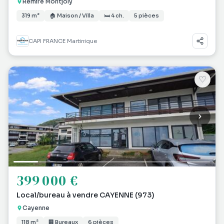
Remire Montjoly
319 m²
🏠 Maison / Villa
🛏 4 ch.
5 pièces
CAPI FRANCE Martinique
♡
399 000 €
Local/bureau à vendre CAYENNE (973)
Cayenne
118 m²
🏢 Bureaux
6 pièces