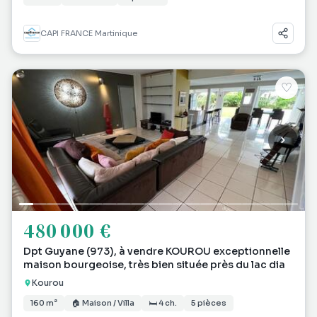
CAPI FRANCE Martinique
♡
480 000 €
Dpt Guyane (973), à vendre KOUROU exceptionnelle
maison bourgeoise, très bien située près du lac dia
Kourou
160 m²
🏠 Maison / Villa
🛏 4 ch.
5 pièces