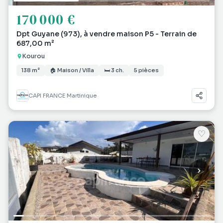
170 000 €
Dpt Guyane (973), à vendre maison P5 - Terrain de
687,00 m²
Kourou
138 m²
🏠 Maison / Villa
🛏 3 ch.
5 pièces
CAPI FRANCE Martinique
♡