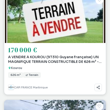
♡
170 000 €
A VENDRE A KOUROU (97310 Guyane Française) UN
MAGNIFIQUE TERRAIN CONSTRUCTIBLE DE 626 m² -
AU PRIX D
Kourou
626 m²
🌿 Terrain
CAPI FRANCE Martinique
♡