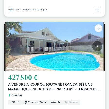
CAPI FRANCE Martinique
♡
427 800 €
A VENDRE A KOUROU (GUYANE FRANCAISE) UNE
MAGNIFIQUE VILLA T5 (R+1) de 130 m² - TERRAIN DE
473 m² - A
Kourou
130 m²
🏠 Maison / Villa
🛏 4 ch.
5 pièces