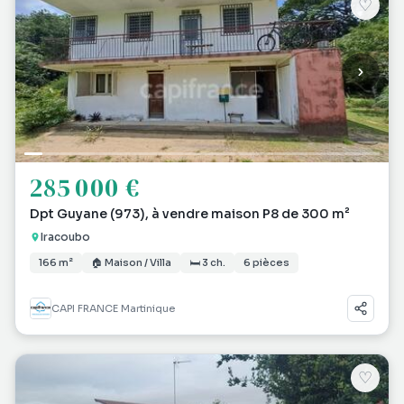
♡
285 000 €
Dpt Guyane (973), à vendre maison P8 de 300 m²
Iracoubo
166 m²
🏠 Maison / Villa
🛏 3 ch.
6 pièces
CAPI FRANCE Martinique
♡