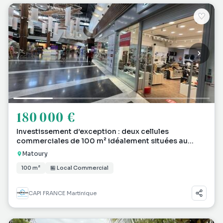
♡
180 000 €
Investissement d’exception : deux cellules
commerciales de 100 m² idéalement situées au
cœur de Fami
Matoury
100 m²
🏪 Local Commercial
CAPI FRANCE Martinique