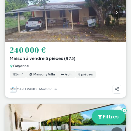
240 000 €
Maison à vendre 5 pièces (973)
Cayenne
125 m²
🏠 Maison / Villa
🛏 4 ch.
5 pièces
CAPI FRANCE Martinique
2
♡
Filtres