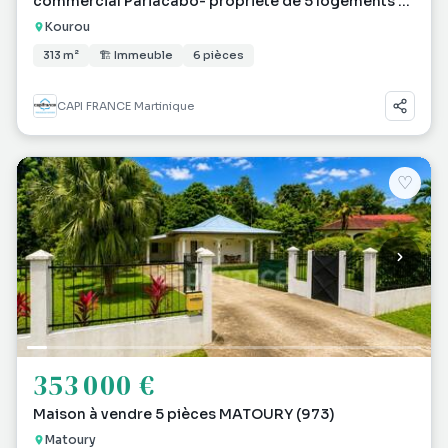
commercial Pariacabo- propriété de 5 logements -
Terrain de
Kourou
313 m²
🏗 Immeuble
6 pièces
CAPI FRANCE Martinique
♡
353 000 €
Maison à vendre 5 pièces MATOURY (973)
Matoury