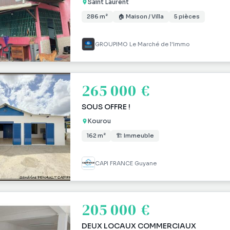
Saint Laurent
286 m²
🏠 Maison / Villa
5 pièces
GROUPIMO Le Marché de l'Immo
265 000 €
SOUS OFFRE !
Kourou
162 m²
🏗 Immeuble
CAPI FRANCE Guyane
205 000 €
DEUX LOCAUX COMMERCIAUX