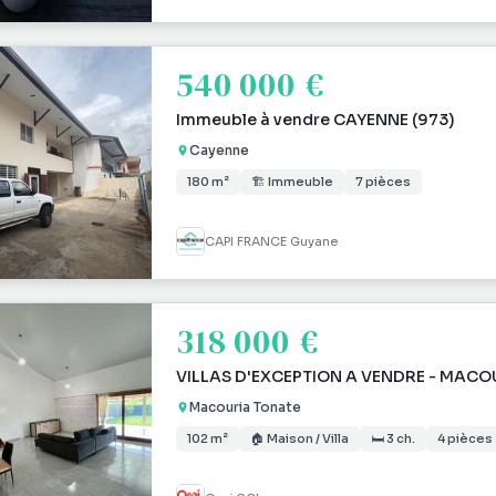
540 000 €
Immeuble à vendre CAYENNE (973)
Cayenne
180 m²
🏗 Immeuble
7 pièces
CAPI FRANCE Guyane
318 000 €
VILLAS D'EXCEPTION A VENDRE - MACO
Macouria Tonate
102 m²
🏠 Maison / Villa
🛏 3 ch.
4 pièces