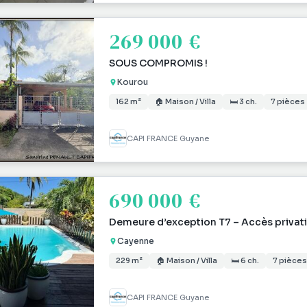
269 000 €
SOUS COMPROMIS !
Kourou
162 m²
🏠 Maison / Villa
🛏 3 ch.
7 pièces
CAPI FRANCE Guyane
690 000 €
Demeure d’exception T7 – Accès privati
Cayenne
229 m²
🏠 Maison / Villa
🛏 6 ch.
7 pièces
CAPI FRANCE Guyane