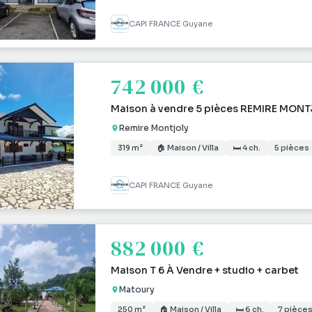
CAPI FRANCE Guyane
742 000 €
Maison à vendre 5 pièces REMIRE MONT
Remire Montjoly
319 m²
🏠 Maison / Villa
🛏 4 ch.
5 pièces
CAPI FRANCE Guyane
882 000 €
Maison T 6 À Vendre + studio + carbet
Matoury
250 m²
🏠 Maison / Villa
🛏 6 ch.
7 pièce