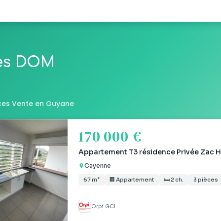
les DOM
es Vente en Guyane
170 000 €
Appartement T3 résidence Privée Zac H
Cayenne
67 m²
🏢 Appartement
🛏 2 ch.
3 pièces
Orpi GCI