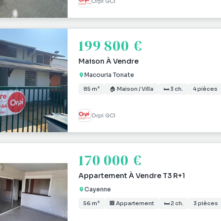
Orpi GCI
199 800 €
Maison À Vendre
Macouria Tonate
85 m²
🏠 Maison / Villa
🛏 3 ch.
4 pièces
Orpi GCI
170 000 €
Appartement À Vendre T3 R+1
Cayenne
56 m²
🏢 Appartement
🛏 2 ch.
3 pièces