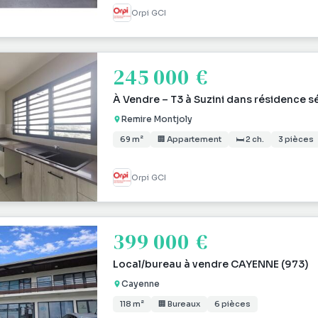
Orpi GCI
245 000 €
À Vendre – T3 à Suzini dans résidence s
Remire Montjoly
69 m²
🏢 Appartement
🛏 2 ch.
3 pièces
Orpi GCI
399 000 €
Local/bureau à vendre CAYENNE (973)
Cayenne
118 m²
🏢 Bureaux
6 pièces