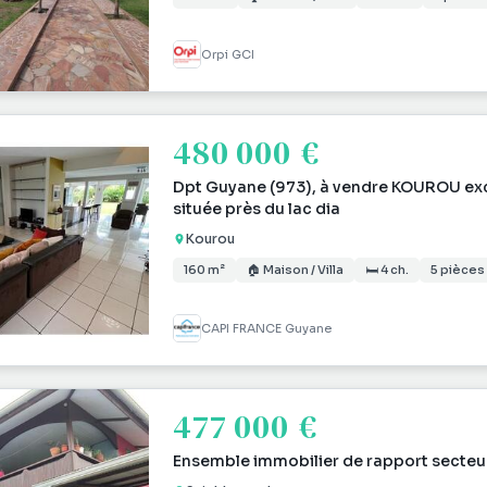
Orpi GCI
480 000 €
Dpt Guyane (973), à vendre KOUROU exc
située près du lac dia
Kourou
160 m²
🏠 Maison / Villa
🛏 4 ch.
5 pièces
CAPI FRANCE Guyane
477 000 €
Ensemble immobilier de rapport secte