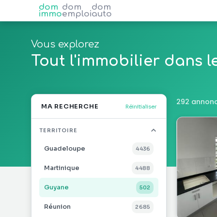
dom
dom
dom
immo
emploi
auto
Vous explorez
Tout l'immobilier dans 
292 annonc
MA RECHERCHE
Réinitialiser
TERRITOIRE
Guadeloupe
4 436
Martinique
4 488
Guyane
502
Réunion
2 685