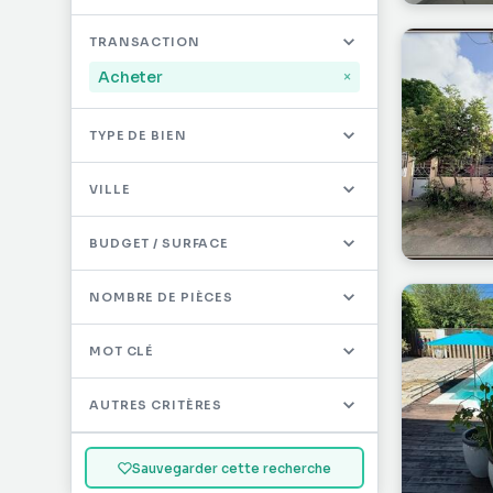
Mayotte
32
TRANSACTION
Saint-Martin
497
Acheter
×
Saint-Barthélémy
12
TYPE DE BIEN
Autres DOM/TOM
0
VILLE
BUDGET / SURFACE
NOMBRE DE PIÈCES
MOT CLÉ
AUTRES CRITÈRES
Sauvegarder cette recherche