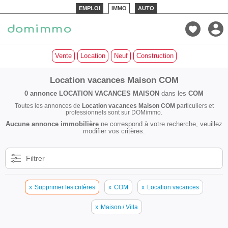
EMPLOI
IMMO
AUTO
Vente
Location
Neuf
Construction
Location vacances Maison COM
0 annonce
LOCATION VACANCES MAISON
dans les
COM
Toutes les annonces de
Location vacances Maison COM
particuliers et
professionnels sont sur DOMimmo.
Aucune annonce immobilière
ne correspond à votre recherche, veuillez
modifier vos critères.
Filtrer
x
Supprimer les critères
x
COM
x
Location vacances
x
Maison / Villa