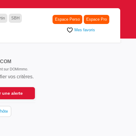
tin
SBH
Espace Perso
Espace Pro
Mes favoris
COM
sont sur DOMimmo.
er vos critères.
r une alerte
'hôte