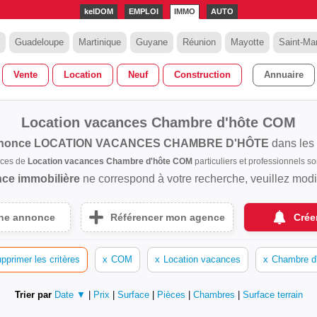
kelDOM
EMPLOI
IMMO
AUTO
Guadeloupe
Martinique
Guyane
Réunion
Mayotte
Saint-Mar
Vente
Location
Neuf
Construction
Annuaire
Location vacances Chambre d'hôte COM
nonce
LOCATION VACANCES CHAMBRE D'HÔTE
dans les
nces de
Location vacances Chambre d'hôte COM
particuliers et professionnels 
ce immobilière
ne correspond à votre recherche, veuillez modifi
une annonce
Référencer mon agence
Crée
pprimer les critères
x
COM
x
Location vacances
x
Chambre d
Trier par
Date ▼
|
Prix
|
Surface
|
Pièces
|
Chambres
|
Surface terrain