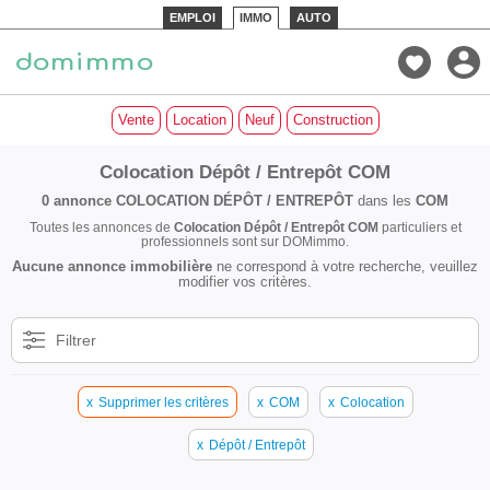
EMPLOI
IMMO
AUTO
Vente
Location
Neuf
Construction
Colocation Dépôt / Entrepôt COM
0 annonce
COLOCATION DÉPÔT / ENTREPÔT
dans les
COM
Toutes les annonces de
Colocation Dépôt / Entrepôt COM
particuliers et
professionnels sont sur DOMimmo.
Aucune annonce immobilière
ne correspond à votre recherche, veuillez
modifier vos critères.
Filtrer
x
Supprimer les critères
x
COM
x
Colocation
x
Dépôt / Entrepôt