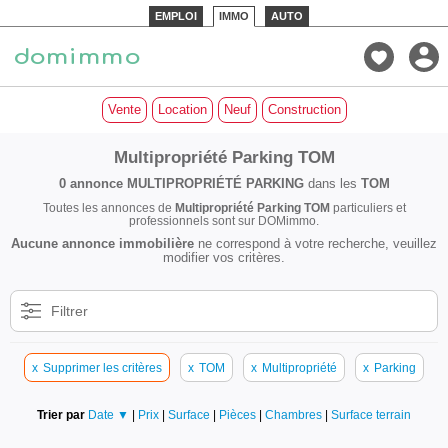
EMPLOI
IMMO
AUTO
Vente
Location
Neuf
Construction
Multipropriété Parking TOM
0 annonce
MULTIPROPRIÉTÉ PARKING
dans les
TOM
Toutes les annonces de
Multipropriété Parking TOM
particuliers et
professionnels sont sur DOMimmo.
Aucune annonce immobilière
ne correspond à votre recherche, veuillez
modifier vos critères.
Filtrer
x
Supprimer les critères
x
TOM
x
Multipropriété
x
Parking
Trier par
Date ▼
|
Prix
|
Surface
|
Pièces
|
Chambres
|
Surface terrain