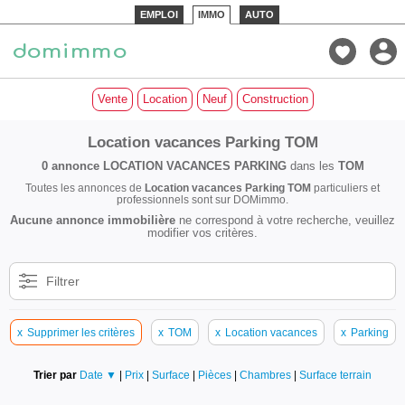
EMPLOI
IMMO
AUTO
Vente
Location
Neuf
Construction
Location vacances Parking TOM
0 annonce
LOCATION VACANCES PARKING
dans les
TOM
Toutes les annonces de
Location vacances Parking TOM
particuliers et
professionnels sont sur DOMimmo.
Aucune annonce immobilière
ne correspond à votre recherche, veuillez
modifier vos critères.
Filtrer
x
Supprimer les critères
x
TOM
x
Location vacances
x
Parking
Trier par
Date ▼
|
Prix
|
Surface
|
Pièces
|
Chambres
|
Surface terrain