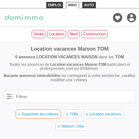
EMPLOI
IMMO
AUTO
Vente
Location
Neuf
Construction
Location vacances Maison TOM
0 annonce
LOCATION VACANCES MAISON
dans les
TOM
Toutes les annonces de
Location vacances Maison TOM
particuliers et
professionnels sont sur DOMimmo.
Aucune annonce immobilière
ne correspond à votre recherche, veuillez
modifier vos critères.
Filtrer
x
Supprimer les critères
x
TOM
x
Location vacances
x
Maison / Villa