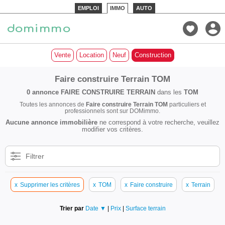
EMPLOI
IMMO
AUTO
Vente
Location
Neuf
Construction
Faire construire Terrain TOM
0 annonce
FAIRE CONSTRUIRE TERRAIN
dans les
TOM
Toutes les annonces de
Faire construire Terrain TOM
particuliers et
professionnels sont sur DOMimmo.
Aucune annonce immobilière
ne correspond à votre recherche, veuillez
modifier vos critères.
Filtrer
x
Supprimer les critères
x
TOM
x
Faire construire
x
Terrain
Trier par
Date ▼
|
Prix
|
Surface terrain