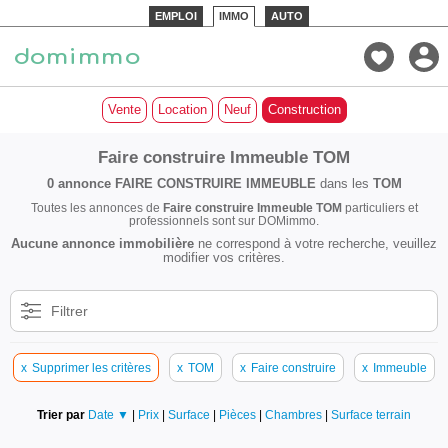
EMPLOI
IMMO
AUTO
Vente
Location
Neuf
Construction
Faire construire Immeuble TOM
0 annonce
FAIRE CONSTRUIRE IMMEUBLE
dans les
TOM
Toutes les annonces de
Faire construire Immeuble TOM
particuliers et
professionnels sont sur DOMimmo.
Aucune annonce immobilière
ne correspond à votre recherche, veuillez
modifier vos critères.
Filtrer
x
Supprimer les critères
x
TOM
x
Faire construire
x
Immeuble
Trier par
Date ▼
|
Prix
|
Surface
|
Pièces
|
Chambres
|
Surface terrain