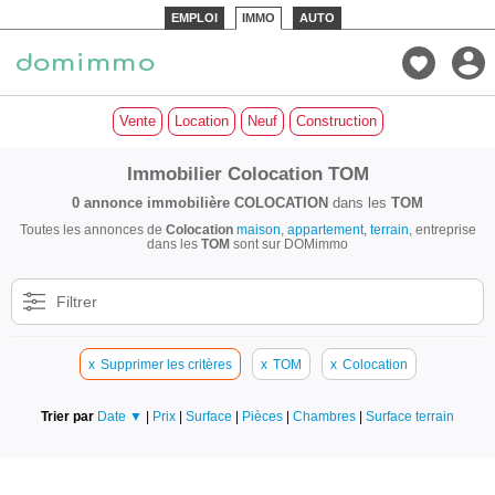
EMPLOI
IMMO
AUTO
Vente
Location
Neuf
Construction
Immobilier Colocation TOM
0 annonce immobilière
COLOCATION
dans les
TOM
Toutes les annonces de
Colocation
maison
,
appartement
,
terrain
, entreprise
dans les
TOM
sont sur DOMimmo
Filtrer
x
Supprimer les critères
x
TOM
x
Colocation
Trier par
Date ▼
|
Prix
|
Surface
|
Pièces
|
Chambres
|
Surface terrain