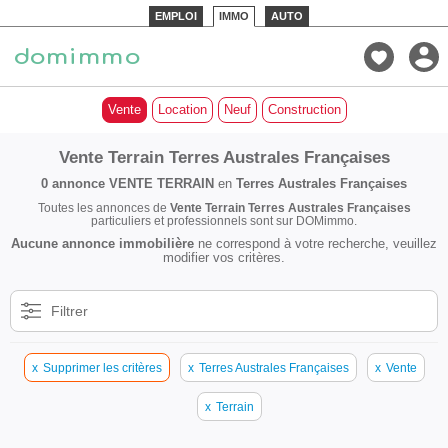
EMPLOI
IMMO
AUTO
Vente
Location
Neuf
Construction
Vente Terrain Terres Australes Françaises
0 annonce
VENTE TERRAIN
en
Terres Australes Françaises
Toutes les annonces de
Vente Terrain Terres Australes Françaises
particuliers et professionnels sont sur DOMimmo.
Aucune annonce immobilière
ne correspond à votre recherche, veuillez
modifier vos critères.
Filtrer
x
Supprimer les critères
x
Terres Australes Françaises
x
Vente
x
Terrain