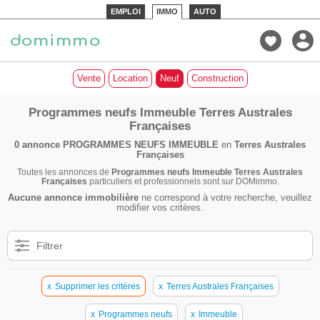
EMPLOI
IMMO
AUTO
Vente
Location
Neuf
Construction
Programmes neufs Immeuble Terres Australes
Françaises
0 annonce
PROGRAMMES NEUFS IMMEUBLE
en
Terres Australes
Françaises
Toutes les annonces de
Programmes neufs Immeuble Terres Australes
Françaises
particuliers et professionnels sont sur DOMimmo.
Aucune annonce immobilière
ne correspond à votre recherche, veuillez
modifier vos critères.
Filtrer
x
Supprimer les critères
x
Terres Australes Françaises
x
Programmes neufs
x
Immeuble