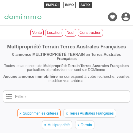
EMPLOI
IMMO
AUTO
Vente
Location
Neuf
Construction
Multipropriété Terrain Terres Australes Françaises
0 annonce
MULTIPROPRIÉTÉ TERRAIN
en
Terres Australes
Françaises
Toutes les annonces de
Multipropriété Terrain Terres Australes Françaises
particuliers et professionnels sont sur DOMimmo.
Aucune annonce immobilière
ne correspond à votre recherche, veuillez
modifier vos critères.
Filtrer
x
Supprimer les critères
x
Terres Australes Françaises
x
Multipropriété
x
Terrain