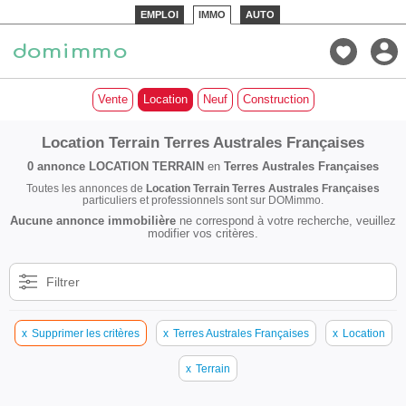
EMPLOI
IMMO
AUTO
Vente
Location
Neuf
Construction
Location Terrain Terres Australes Françaises
0 annonce
LOCATION TERRAIN
en
Terres Australes Françaises
Toutes les annonces de
Location Terrain Terres Australes Françaises
particuliers et professionnels sont sur DOMimmo.
Aucune annonce immobilière
ne correspond à votre recherche, veuillez
modifier vos critères.
Filtrer
x
Supprimer les critères
x
Terres Australes Françaises
x
Location
x
Terrain