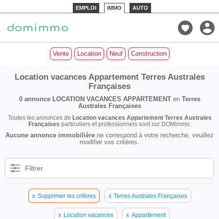
EMPLOI
IMMO
AUTO
Vente
Location
Neuf
Construction
Location vacances Appartement Terres Australes
Françaises
0 annonce
LOCATION VACANCES APPARTEMENT
en
Terres
Australes Françaises
Toutes les annonces de
Location vacances Appartement Terres Australes
Françaises
particuliers et professionnels sont sur DOMimmo.
Aucune annonce immobilière
ne correspond à votre recherche, veuillez
modifier vos critères.
Filtrer
x
Supprimer les critères
x
Terres Australes Françaises
x
Location vacances
x
Appartement