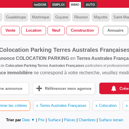
kelDOM
EMPLOI
IMMO
AUTO
Guadeloupe
Martinique
Guyane
Réunion
Mayotte
Saint-Mar
Vente
Location
Neuf
Construction
Annuaire
Colocation Parking Terres Australes Française
nnonce
COLOCATION PARKING
en
Terres Australes França
s de
Colocation Parking Terres Australes Françaises
particuliers et professionn
ce immobilière
ne correspond à votre recherche, veuillez modifi
une annonce
Référencer mon agence
Crée
imer les critères
x
Terres Australes Françaises
x
Colocation
x
Trier par
Date ▼
|
Prix
|
Surface
|
Pièces
|
Chambres
|
Surface terrain