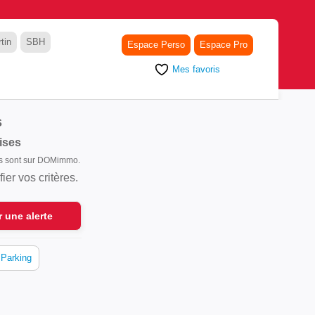
tin
SBH
Espace Perso
Espace Pro
Mes favoris
s
ises
els sont sur DOMimmo.
er vos critères.
r une alerte
Parking