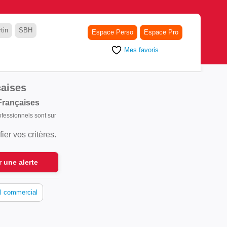
tin
SBH
Espace Perso
Espace Pro
Mes favoris
çaises
Françaises
rofessionnels sont sur
er vos critères.
r une alerte
l commercial