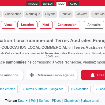
kelDOM
EMPLOI
IMMO
AUTO
Guadeloupe
Martinique
Guyane
Réunion
Mayotte
Saint-Mar
Vente
Location
Neuf
Construction
Annuaire
ation Local commercial Terres Australes Fran
e
COLOCATION LOCAL COMMERCIAL
en
Terres Australes 
s de
Colocation Local commercial Terres Australes Françaises
particuliers et p
DOMimmo.
ce immobilière
ne correspond à votre recherche, veuillez modifi
une annonce
Référencer mon agence
Crée
les critères
x
Terres Australes Françaises
x
Colocation
x
Loca
Trier par
Date ▼
|
Prix
|
Surface
|
Pièces
|
Chambres
|
Surface terrain