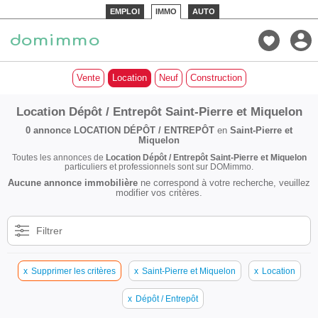
EMPLOI
IMMO
AUTO
Vente
Location
Neuf
Construction
Location Dépôt / Entrepôt Saint-Pierre et Miquelon
0 annonce
LOCATION DÉPÔT / ENTREPÔT
en
Saint-Pierre et
Miquelon
Toutes les annonces de
Location Dépôt / Entrepôt Saint-Pierre et Miquelon
particuliers et professionnels sont sur DOMimmo.
Aucune annonce immobilière
ne correspond à votre recherche, veuillez
modifier vos critères.
Filtrer
x
Supprimer les critères
x
Saint-Pierre et Miquelon
x
Location
x
Dépôt / Entrepôt