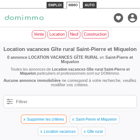
EMPLOI
IMMO
AUTO
Vente
Location
Neuf
Construction
Location vacances Gîte rural Saint-Pierre et Miquelon
0 annonce
LOCATION VACANCES GÎTE RURAL
en
Saint-Pierre et
Miquelon
Toutes les annonces de
Location vacances Gîte rural Saint-Pierre et
Miquelon
particuliers et professionnels sont sur DOMimmo.
Aucune annonce immobilière
ne correspond à votre recherche, veuillez
modifier vos critères.
Filtrer
x
Supprimer les critères
x
Saint-Pierre et Miquelon
x
Location vacances
x
Gîte rural