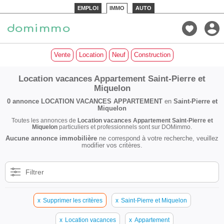
EMPLOI
IMMO
AUTO
Vente
Location
Neuf
Construction
Location vacances Appartement Saint-Pierre et
Miquelon
0 annonce
LOCATION VACANCES APPARTEMENT
en
Saint-Pierre et
Miquelon
Toutes les annonces de
Location vacances Appartement Saint-Pierre et
Miquelon
particuliers et professionnels sont sur DOMimmo.
Aucune annonce immobilière
ne correspond à votre recherche, veuillez
modifier vos critères.
Filtrer
x
Supprimer les critères
x
Saint-Pierre et Miquelon
x
Location vacances
x
Appartement