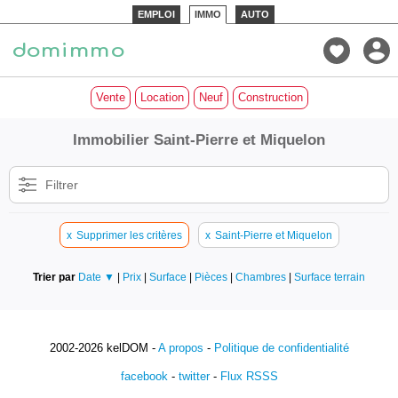
EMPLOI
IMMO
AUTO
Vente
Location
Neuf
Construction
Immobilier Saint-Pierre et Miquelon
Filtrer
x
Supprimer les critères
x
Saint-Pierre et Miquelon
Trier par
Date ▼
|
Prix
|
Surface
|
Pièces
|
Chambres
|
Surface terrain
2002-2026 kelDOM -
A propos
-
Politique de confidentialité
facebook
-
twitter
-
Flux RSSS