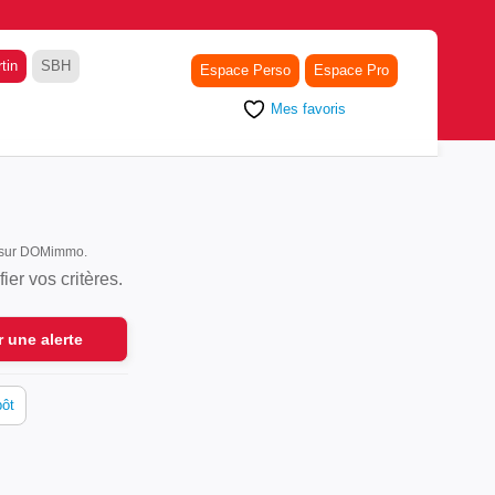
tin
SBH
Espace Perso
Espace Pro
Mes favoris
nt sur DOMimmo.
er vos critères.
r une alerte
pôt