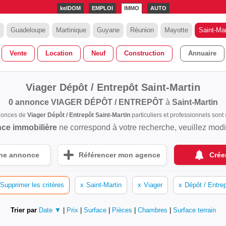
kelDOM
EMPLOI
IMMO
AUTO
Guadeloupe
Martinique
Guyane
Réunion
Mayotte
Saint-Mar
Vente
Location
Neuf
Construction
Annuaire
Viager Dépôt / Entrepôt Saint-Martin
0 annonce
VIAGER DÉPÔT / ENTREPÔT
à
Saint-Martin
nonces de
Viager Dépôt / Entrepôt Saint-Martin
particuliers et professionnels so
ce immobilière
ne correspond à votre recherche, veuillez modifi
une annonce
Référencer mon agence
Crée
Supprimer les critères
x
Saint-Martin
x
Viager
x
Dépôt / Entre
Trier par
Date ▼
|
Prix
|
Surface
|
Pièces
|
Chambres
|
Surface terrain